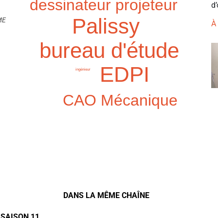
dessinateur projeteur
d’
Palissy
ME
À
bureau d'étude
EDPI
ingénieur
CAO Mécanique
DANS LA MÊME CHAÎNE
 SAISON 11