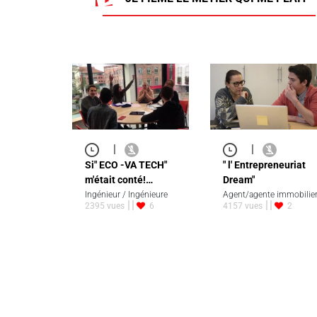
|
|
Si" ECO -VA TECH"
" l' Entrepreneuriat
m'était conté!…
Dream"
Ingénieur / Ingénieure
Agent/agente immobilie
2395 vues
6
4157 vues
2