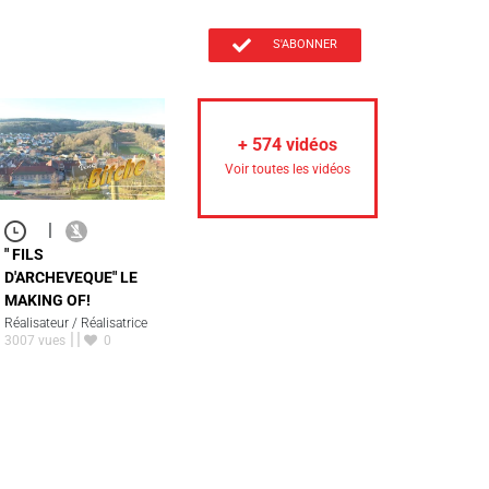
S'ABONNER
+
574
vidéos
Voir toutes les vidéos
|
" FILS
D'ARCHEVEQUE" LE
MAKING OF!
Réalisateur / Réalisatrice
3007 vues
0