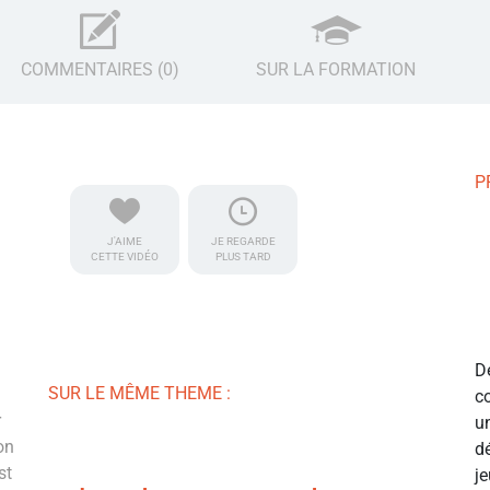
COMMENTAIRES (0)
SUR LA FORMATION
P
J'AIME
JE REGARDE
CETTE VIDÉO
PLUS TARD
D
SUR LE MÊME THEME :
c
r
u
on
d
st
j