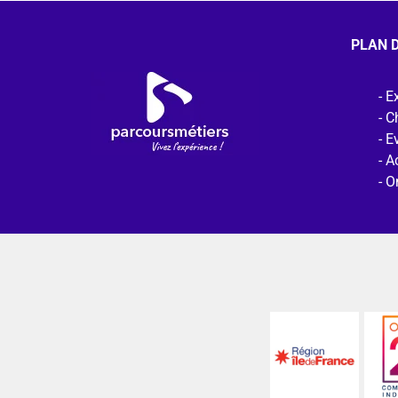
PLAN D
Ex
C
E
Ac
O