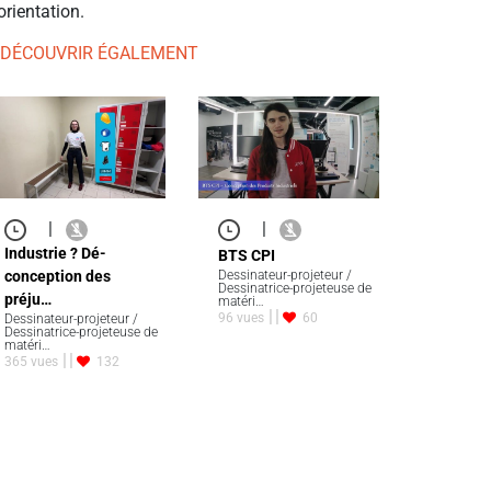
orientation.
 DÉCOUVRIR ÉGALEMENT
|
|
Industrie ? Dé-
BTS CPI
conception des
Dessinateur-projeteur /
Dessinatrice-projeteuse de
préju…
matéri…
96 vues
60
Dessinateur-projeteur /
Dessinatrice-projeteuse de
matéri…
365 vues
132