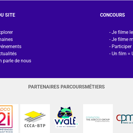
U SITE
CONCOURS
plorer
Je filme l
haines
Je filme 
vénements
Participer
tualités
Un film = 
n parle de nous
PARTENAIRES PARCOURSMÉTIERS