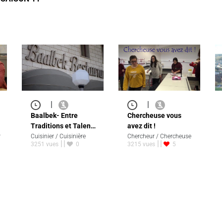
|
|
Baalbek- Entre
Chercheuse vous
Traditions et Talen…
avez dit !
r
Cuisinier / Cuisinière
Chercheur / Chercheuse
3251 vues
0
3215 vues
5