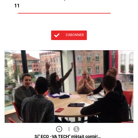
11
S'ABONNER
|
Si" ECO -VA TECH" m'était conté!…