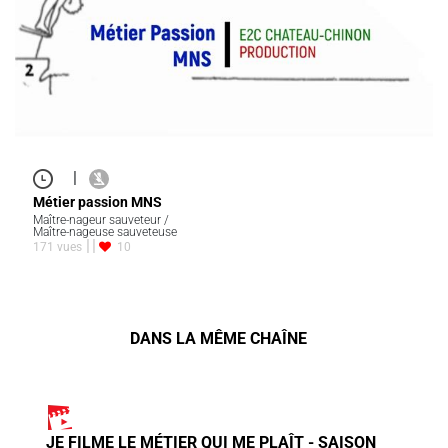
|
Métier passion MNS
Maître-nageur sauveteur /
Maître-nageuse sauveteuse
171 vues
10
DANS LA MÊME CHAÎNE
JE FILME LE MÉTIER QUI ME PLAÎT - SAISON