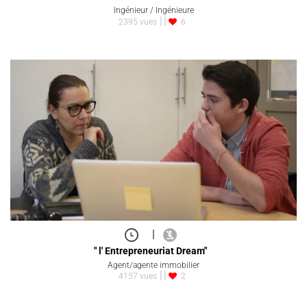
Ingénieur / Ingénieure
2395 vues
6
|
" l' Entrepreneuriat Dream"
Agent/agente immobilier
4157 vues
2