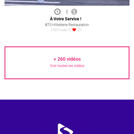
|
À Votre Service !
BTS Hôtellerie Restauration
1503 vues
21
+
260
vidéos
Voir toutes les vidéos