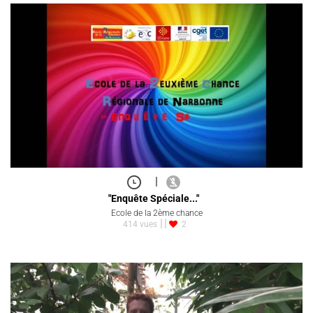
|
"Enquête Spéciale..."
Ecole de la 2ème chance
414 vues
2