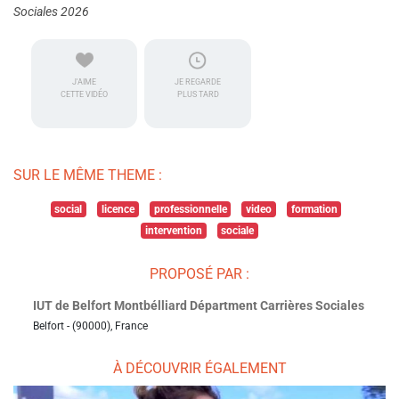
Sociales 2026
J'AIME
JE REGARDE
CETTE VIDÉO
PLUS TARD
SUR LE MÊME THEME :
social
licence
professionnelle
video
formation
intervention
sociale
PROPOSÉ PAR :
IUT de Belfort Montbélliard Départment Carrières Sociales
Belfort - (90000), France
À DÉCOUVRIR ÉGALEMENT