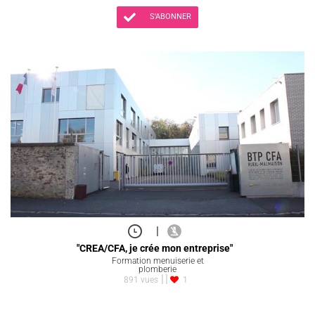
S'ABONNER
|
"CREA/CFA, je crée mon entreprise"
Formation menuiserie et
plomberie
891 vues
1