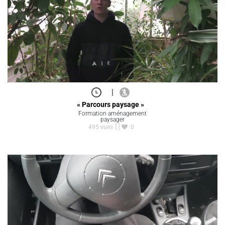
|
« Parcours paysage »
Formation aménagement
paysager
495 vues
0