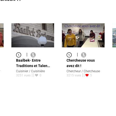
|
|
Baalbek- Entre
Chercheuse vous
Traditions et Talen…
avez dit !
r
Cuisinier / Cuisinière
Chercheur / Chercheuse
3251 vues
0
3215 vues
5