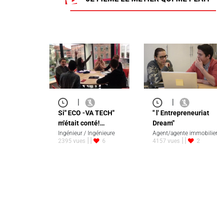
|
|
Si" ECO -VA TECH"
" l' Entrepreneuriat
m'était conté!…
Dream"
Ingénieur / Ingénieure
Agent/agente immobilie
2395 vues
6
4157 vues
2