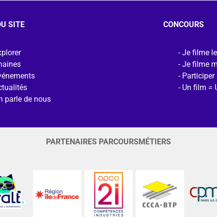
U SITE
CONCOURS
plorer
Je filme l
haines
Je filme 
vénements
Participer
tualités
Un film = 
n parle de nous
PARTENAIRES PARCOURSMÉTIERS