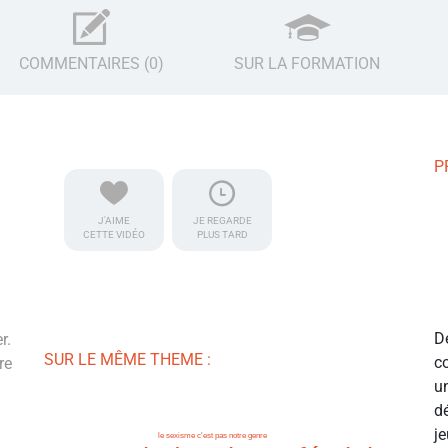
COMMENTAIRES (0)
SUR LA FORMATION
P
J'AIME
JE REGARDE
CETTE VIDÉO
PLUS TARD
D
r.
SUR LE MÊME THEME :
c
re
u
d
j
le sexisme c'est pas notre genre