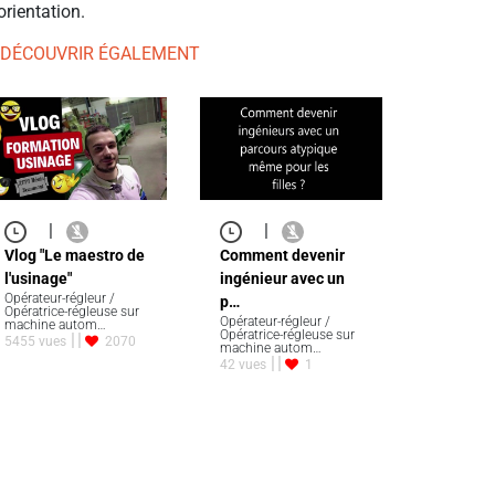
orientation.
 DÉCOUVRIR ÉGALEMENT
|
|
Vlog "Le maestro de
Comment devenir
l'usinage"
ingénieur avec un
Opérateur-régleur /
p…
Opératrice-régleuse sur
Opérateur-régleur /
machine autom…
Opératrice-régleuse sur
5455 vues
2070
machine autom…
42 vues
1