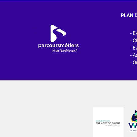
PLAN D
Ex
C
E
Ac
O