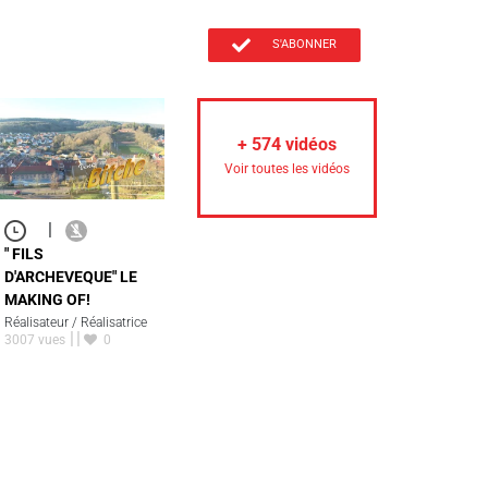
S'ABONNER
+
574
vidéos
Voir toutes les vidéos
|
" FILS
D'ARCHEVEQUE" LE
MAKING OF!
Réalisateur / Réalisatrice
3007 vues
0