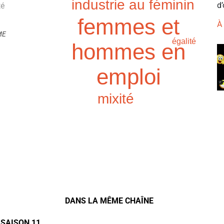
industrie au féminin
d’
té
femmes et
À
ME
égalité
hommes en
emploi
mixité
DANS LA MÊME CHAÎNE
 SAISON 11