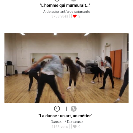
"L'homme qui murmurait..."
Aide soignant/aide soignante
3738 vues
2
|
"La danse : un art, un métier"
Danseur / Danseuse
4163 vues
0