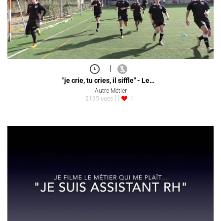
|
"je crie, tu cries, il siffle" - Le…
Autre Métier
2195 vues
1