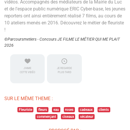
vidéos. Accompagnés des médiateurs de la Mairie du Luc
et de l'espace public numérique ERIC Cyber-base, les jeunes
reporters ont ainsi entièrement réalisé 7 films, au cours de
10 ateliers menés en 2016. Découvrez le métier de fleuriste
!
©Parcoursmetiers - Concours JE FILME LE MÉTIER QUI ME PLAIT
2026
J'AIME
JE REGARDE
CETTE VIDÉO
PLUS TARD
SUR LE MÊME THEME :
Fleuriste
fleurs
eau
roses
cadeaux
clients
commerçant
ciseaux
sécateur