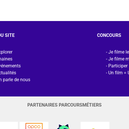
U SITE
CONCOURS
plorer
Je filme l
haines
Je filme 
vénements
Participer
tualités
Un film = 
n parle de nous
PARTENAIRES PARCOURSMÉTIERS