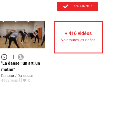
S'ABONNER
+
416
vidéos
Voir toutes les vidéos
|
"La danse : un art, un
métier"
Danseur / Danseuse
4163 vues
0