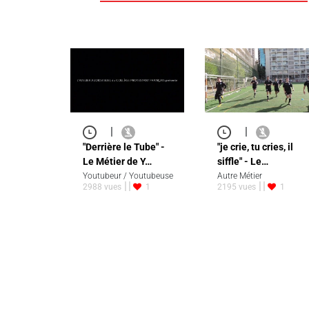
|
|
"Derrière le Tube" -
"je crie, tu cries, il
Le Métier de Y…
siffle" - Le…
Youtubeur / Youtubeuse
Autre Métier
2988 vues
1
2195 vues
1