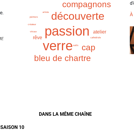
compagnons
d’
découverte
e.
artiste
À
peinture
créateur
passion
atelier
vitraux
rêve
cathédrale
ME
verre
cap
outils
bleu de chartre
DANS LA MÊME CHAÎNE
 SAISON 10