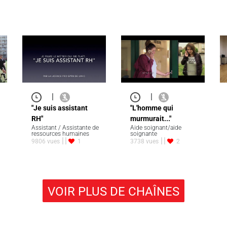
|
|
"Je suis assistant
"L'homme qui
RH"
murmurait..."
Assistant / Assistante de
Aide soignant/aide
ressources humaines
soignante
9806 vues
1
3738 vues
2
VOIR PLUS DE CHAÎNES