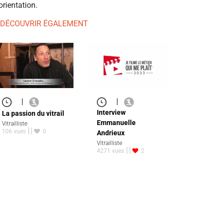
orientation.
 DÉCOUVRIR ÉGALEMENT
|
|
Interview
La passion du vitrail
Emmanuelle
Vitrailliste
106 vues
0
Andrieux
Vitrailliste
4271 vues
2