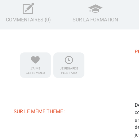
COMMENTAIRES (0)
SUR LA FORMATION
P
J'AIME
JE REGARDE
CETTE VIDÉO
PLUS TARD
D
SUR LE MÊME THEME :
c
u
d
j