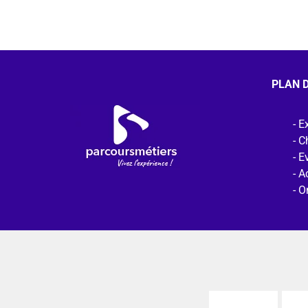
PLAN D
Ex
C
E
Ac
O