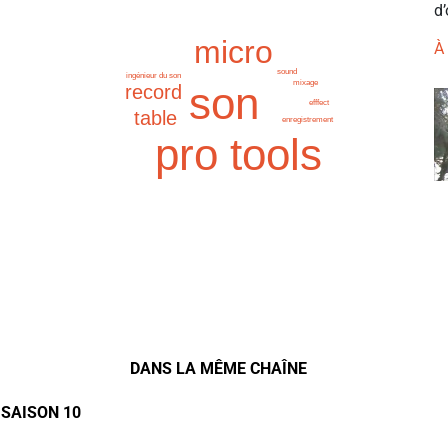
d’
micro
À
sound
ingénieur du son
mixage
son
record
efffect
table
enregistrement
pro tools
DANS LA MÊME CHAÎNE
 SAISON 10