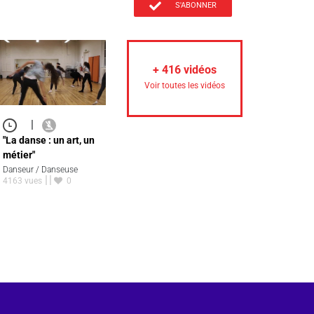
S'ABONNER
+
416
vidéos
Voir toutes les vidéos
|
"La danse : un art, un
métier"
Danseur / Danseuse
4163 vues
0