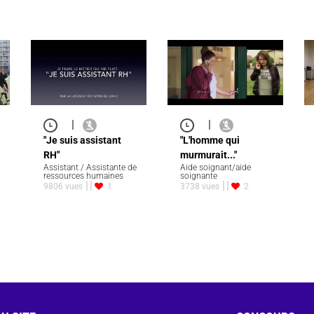
|
|
"Je suis assistant
"L'homme qui
RH"
murmurait..."
Assistant / Assistante de
Aide soignant/aide
ressources humaines
soignante
9806 vues
1
3738 vues
2