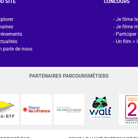
U SITE
CONCOURS
plorer
Je filme l
haines
Je filme 
vénements
Participer
tualités
Un film = 
n parle de nous
PARTENAIRES PARCOURSMÉTIERS