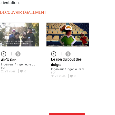
orientation.
 DÉCOUVRIR ÉGALEMENT
|
|
Le son du bout des
Ain'G Son
Ingénieur / Ingénieure du
doigts
son
Ingénieur / Ingénieure du
2323 vues
0
son
3173 vues
0