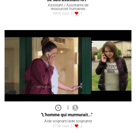
Assistant / Assistante de
ressources humaines
9806 vues
1
|
"L'homme qui murmurait..."
Aide soignant/aide soignante
3738 vues
2