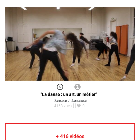
|
"La danse : un art, un métier"
Danseur / Danseuse
4163 vues
0
+
416
vidéos