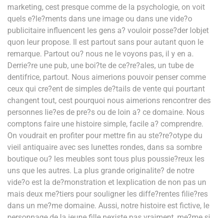
marketing, cest presque comme de la psychologie, on voit
quels e?le?ments dans une image ou dans une vide?o
publicitaire influencent les gens a? vouloir posse?der lobjet
quon leur propose. Il est partout sans pour autant quon le
remarque. Partout ou? nous ne le voyons pas, il y en a.
Derrie?re une pub, une boi?te de ce?re?ales, un tube de
dentifrice, partout. Nous aimerions pouvoir penser comme
ceux qui cre?ent de simples de?tails de vente qui pourtant
changent tout, cest pourquoi nous aimerions rencontrer des
personnes lie?es de pre?s ou de loin a? ce domaine. Nous
comptons faire une histoire simple, facile a? comprendre.
On voudrait en profiter pour mettre fin au ste?re?otype du
vieil antiquaire avec ses lunettes rondes, dans sa sombre
boutique ou? les meubles sont tous plus poussie?reux les
uns que les autres. La plus grande originalite? de notre
vide?o est la de?monstration et lexplication de non pas un
mais deux me?tiers pour souligner les diffe?rentes filie?res
dans un me?me domaine. Aussi, notre histoire est fictive, le
personnage de la jeune fille nexiste pas vraiment, me?me si