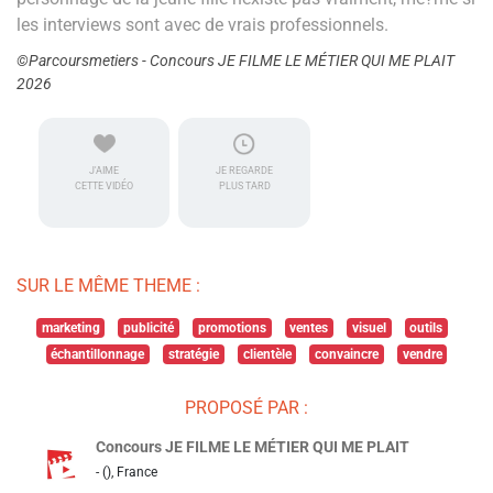
les interviews sont avec de vrais professionnels.
©Parcoursmetiers - Concours JE FILME LE MÉTIER QUI ME PLAIT
2026
J'AIME
JE REGARDE
CETTE VIDÉO
PLUS TARD
SUR LE MÊME THEME :
marketing
publicité
promotions
ventes
visuel
outils
échantillonnage
stratégie
clientèle
convaincre
vendre
PROPOSÉ PAR :
Concours JE FILME LE MÉTIER QUI ME PLAIT
- (), France