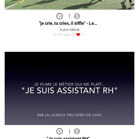
|
"je crie, tu cries, il siffle" - Le…
Autre Métier
2195 vues
1
|
"Je suis assistant RH"