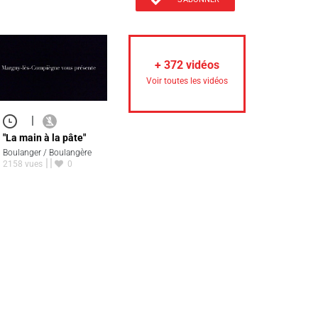
+
372
vidéos
Voir toutes les vidéos
|
"La main à la pâte"
Boulanger / Boulangère
2158 vues
0