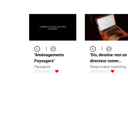
|
|
"Aménagements
"Dis, dessine-moi un
Paysagers"
directeur comm…
Paysagiste
Responsable marketing
3137 vues
1
3619 vues
1