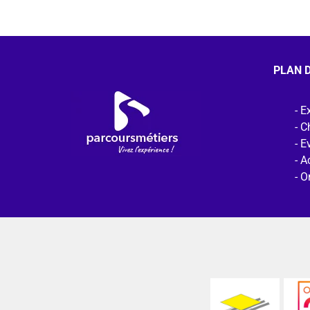
PLAN D
Ex
C
E
Ac
O