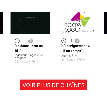
|
|
"En douceur sur un
"L'Enseignement Au
fil..."
Fil Du Temps"
Ingénieur / Ingénieure
Autre Métier
designer
2845 vues
0
2384 vues
0
VOIR PLUS DE CHAÎNES