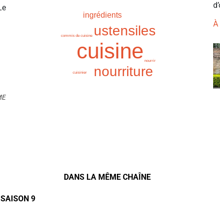
d’
Le
ingrédients
À
ustensiles
commis de cuisine
cuisine
nourrir
nourriture
cuisinier
ME
DANS LA MÊME CHAÎNE
 SAISON 9