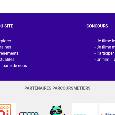
U SITE
CONCOURS
plorer
Je filme l
haines
Je filme 
vénements
Participer
tualités
Un film = 
n parle de nous
PARTENAIRES PARCOURSMÉTIERS