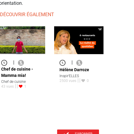
orientation.
 DÉCOUVRIR ÉGALEMENT
|
|
Chef de cuisine -
Hélène Darroze
Mamma mia!
Inspir'ELLES
2500 vues
0
Chef de cuisine
43 vues
1
S'ABONNER