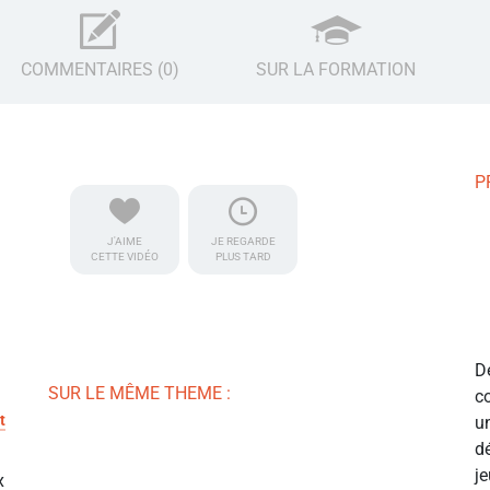
COMMENTAIRES (0)
SUR LA FORMATION
P
J'AIME
JE REGARDE
CETTE VIDÉO
PLUS TARD
D
SUR LE MÊME THEME :
c
t
u
d
j
x