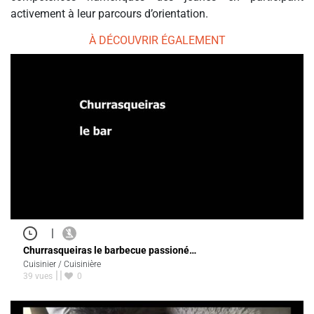
activement à leur parcours d’orientation.
À DÉCOUVRIR ÉGALEMENT
|
Churrasqueiras le barbecue passioné…
Cuisinier / Cuisinière
39 vues
0