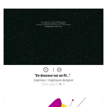
|
"En douceur sur un fil..."
Ingénieur / Ingénieure designer
2384 vues
0