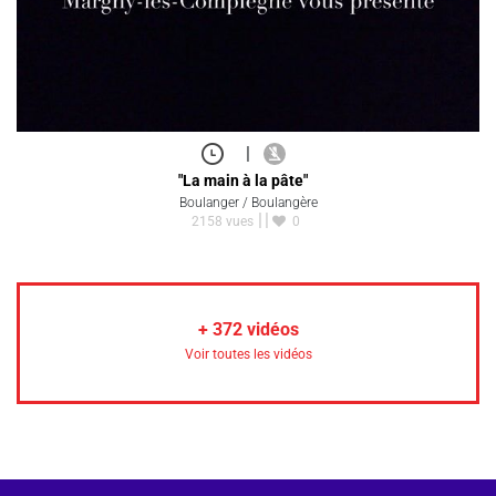
|
"La main à la pâte"
Boulanger / Boulangère
2158 vues
0
+
372
vidéos
Voir toutes les vidéos