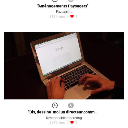
"Aménagements Paysagers"
Paysagiste
3137 vues
1
|
"Dis, dessine-moi un directeur comm…
Responsable marketing
3619 vues
1