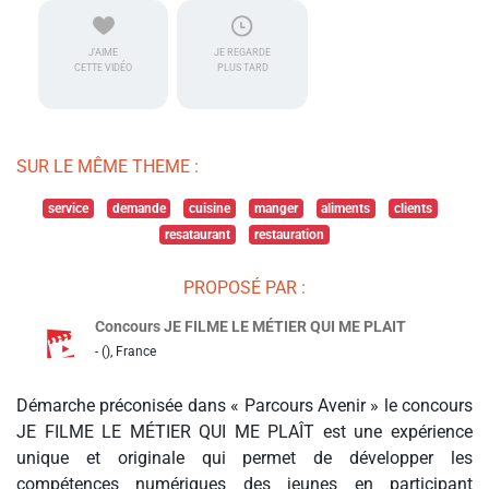
J'AIME
JE REGARDE
CETTE VIDÉO
PLUS TARD
SUR LE MÊME THEME :
service
demande
cuisine
manger
aliments
clients
resataurant
restauration
PROPOSÉ PAR :
Concours JE FILME LE MÉTIER QUI ME PLAIT
- (), France
Démarche préconisée dans « Parcours Avenir » le concours
JE FILME LE MÉTIER QUI ME PLAÎT est une expérience
unique et originale qui permet de développer les
compétences numériques des jeunes en participant