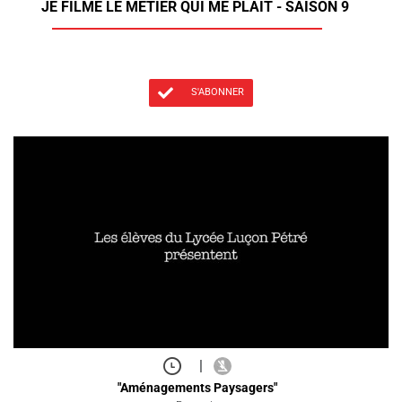
JE FILME LE MÉTIER QUI ME PLAÎT - SAISON 9
S'ABONNER
|
"Aménagements Paysagers"