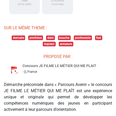
J'AIME
JE REGARDE
CETTE VIDÉO
PLUS TARD
SUR LE MÊME THEME :
dentaire
prothèse
dent
bouche
prothesiste
fixé
implant
armature
PROPOSÉ PAR :
Concours JE FILME LE MÉTIER QUI ME PLAIT
- (), France
Démarche préconisée dans « Parcours Avenir » le concours
JE FILME LE MÉTIER QUI ME PLAÎT est une expérience
unique et originale qui permet de développer les
compétences numériques des jeunes en participant
activement à leur parcours d’orientation.