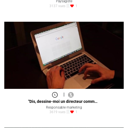
Paysagiste
3137 vues
1
|
"Dis, dessine-moi un directeur comm…
Responsable marketing
3619 vues
1