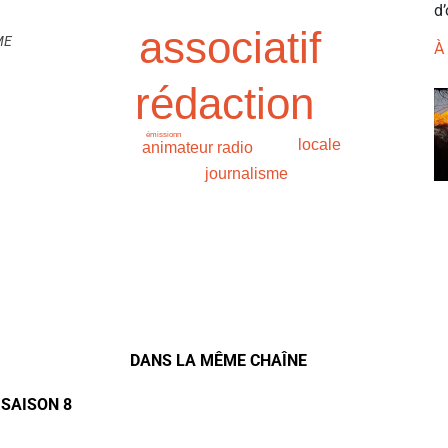
d’
associatif
ME
À
rédaction
émissionn
locale
animateur radio
journalisme
DANS LA MÊME CHAÎNE
 SAISON 8