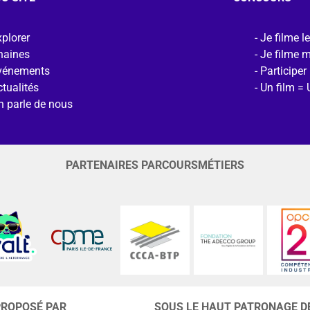
plorer
Je filme l
haines
Je filme 
vénements
Participer
tualités
Un film = 
n parle de nous
PARTENAIRES PARCOURSMÉTIERS
PROPOSÉ PAR
SOUS LE HAUT PATRONAGE D