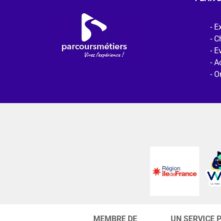
Ex
C
E
Ac
O
MEMBRE DE
UN SERVICE 