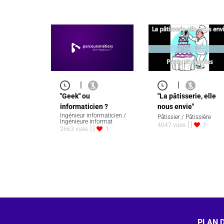
|
|
"Geek" ou
"La pâtisserie, elle
informaticien ?
nous envie"
Ingénieur informaticien /
Pâtissier / Pâtissière
Ingénieure informat
4047 vues
1
2663 vues
1
PLAN D