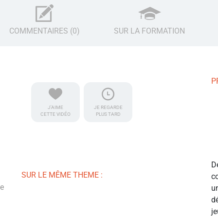
COMMENTAIRES (0)
SUR LA FORMATION
P
J'AIME
JE REGARDE
CETTE VIDÉO
PLUS TARD
D
SUR LE MÊME THEME :
c
de
u
d
j