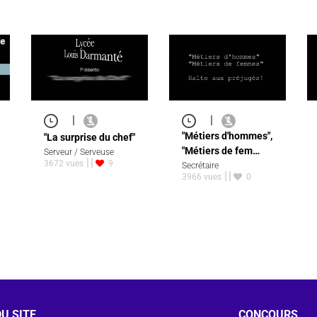
|
|
"Métiers d'hommes",
"La surprise du chef"
"Métiers de fem…
Serveur / Serveuse
3672 vues
9
Secrétaire
3966 vues
0
U SITE
CONCOURS