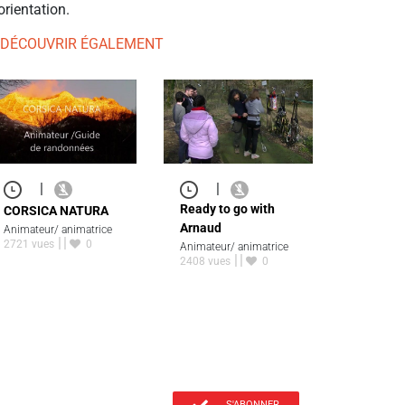
orientation.
 DÉCOUVRIR ÉGALEMENT
|
|
Ready to go with
CORSICA NATURA
Arnaud
Animateur/ animatrice
2721 vues
0
Animateur/ animatrice
2408 vues
0
S'ABONNER