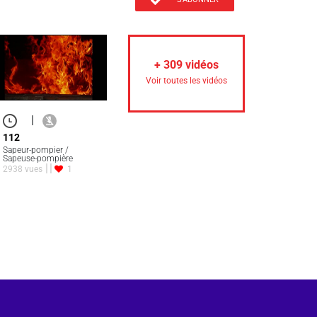
+
309
vidéos
Voir toutes les vidéos
|
112
Sapeur-pompier /
Sapeuse-pompière
2938 vues
1