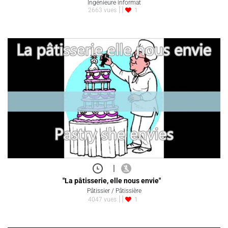
Ingénieure informat
2663 vues
1
|
"La pâtisserie, elle nous envie"
Pâtissier / Pâtissière
4047 vues
1