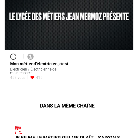
|
Mon métier d'électricien, c'est ...…
Électricien / Électricienne de
maintenance
457 vues
415
DANS LA MÊME CHAÎNE
JE FILME LE MÉTIER QUI ME PLAÎT - SAISON 8