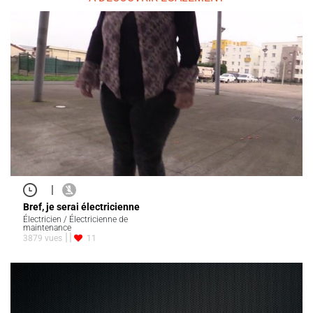
|
Bref, je serai électricienne
Électricien / Électricienne de
maintenance
3879 vues
11