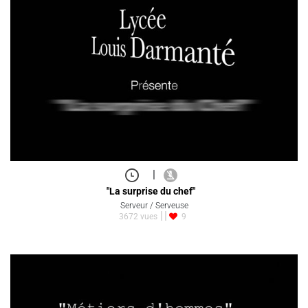
|
"La surprise du chef"
Serveur / Serveuse
3672 vues
9