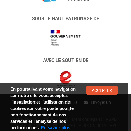
SOUS LE HAUT PATRONAGE DE
AVEC LE SOUTIEN DE
En poursuivant votre navigation
ACCEPTER
sur notre site vous acceptez
l’installation et l’utilisation de
CONTACT :
01 47 01 34 50
Envoyer un
cookies sur votre poste pour le
message
bon fonctionnement de nos
© EURO FRANCE MÉDIAS 2026
Mentions légales
RGPD
services et l'analyse de nos
Siret n°403 627 797 000 18
FAQ
VERSION BÊTA
API
performances.
En savoir plus