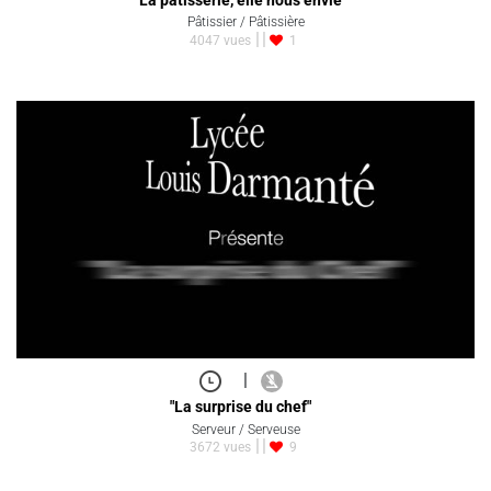
Pâtissier / Pâtissière
4047 vues
1
|
"La surprise du chef"
Serveur / Serveuse
3672 vues
9