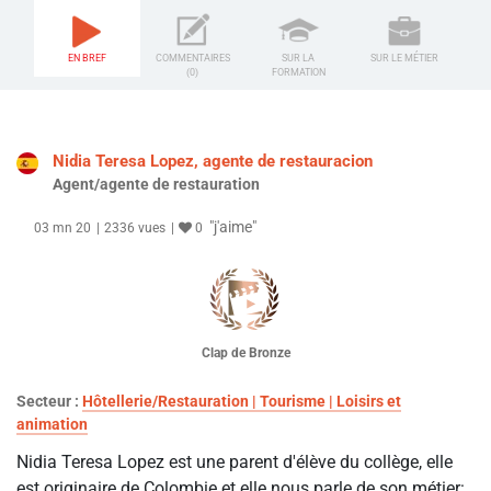
EN BREF
COMMENTAIRES
SUR LA
SUR LE MÉTIER
(0)
FORMATION
Nidia Teresa Lopez, agente de restauracion
Agent/agente de restauration
"j'aime"
03 mn 20
2336 vues
0
Clap de Bronze
Secteur :
Hôtellerie/Restauration | Tourisme | Loisirs et
animation
Nidia Teresa Lopez est une parent d'élève du collège, elle
est originaire de Colombie et elle nous parle de son métier: