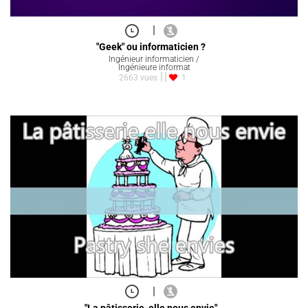
|
"Geek" ou informaticien ?
Ingénieur informaticien /
Ingénieure informat
2663 vues
1
|
"La pâtisserie, elle nous envie"