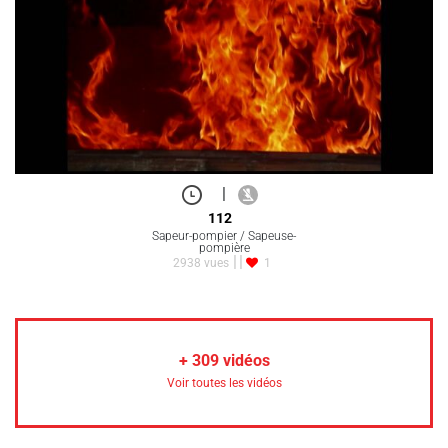
|
112
Sapeur-pompier / Sapeuse-
pompière
2938 vues
1
+
309
vidéos
Voir toutes les vidéos