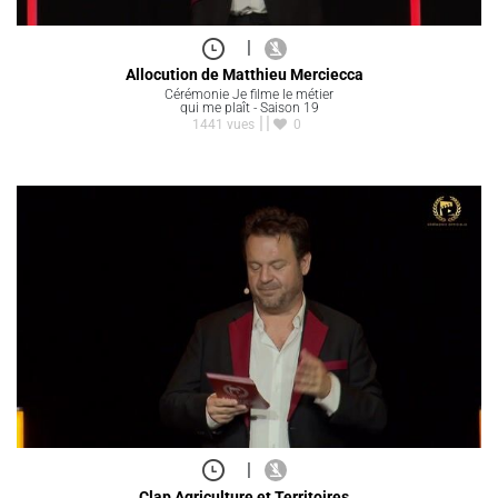
|
Allocution de Matthieu Merciecca
Cérémonie Je filme le métier
qui me plaît - Saison 19
1441 vues
0
|
Clap Agriculture et Territoires