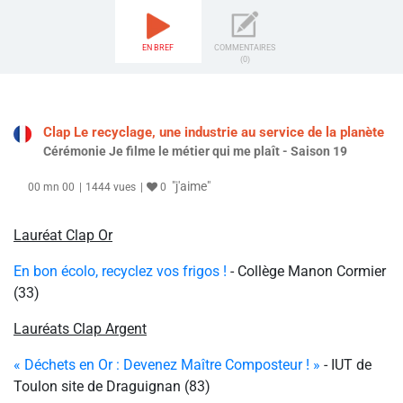
EN BREF
COMMENTAIRES
(0)
Clap Le recyclage, une industrie au service de la planète
Cérémonie Je filme le métier qui me plaît - Saison 19
"j'aime"
00 mn 00
1444 vues
0
Lauréat Clap Or
En bon écolo, recyclez vos frigos !
- Collège Manon Cormier
(
33)
Lauréats Clap Argent
« Déchets en Or : Devenez Maître Composteur ! »
- IUT de
Toulon site de Draguignan (83)