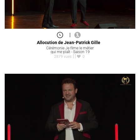
|
Allocution de Jean-Patrick Gille
Cérémonie Je filme le métier
qui me plaît - Saison 19
2879 vues
0