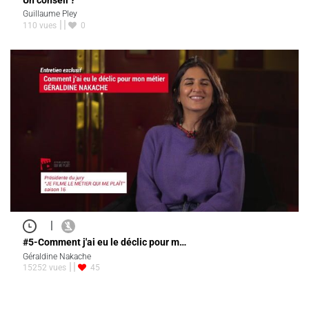
Guillaume Pley
110 vues
0
|
#5-Comment j'ai eu le déclic pour m…
Géraldine Nakache
15252 vues
45