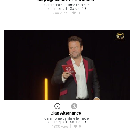
Cérémonie Je filme le métier
qui me plaît - Saison 19
744 vues
0
|
Clap Alternance
Cérémonie Je filme le métier
qui me plaît - Saison 19
1380 vues
0