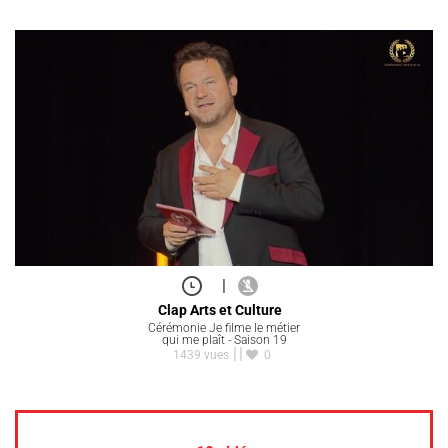
|
Clap Arts et Culture
Cérémonie Je filme le métier
qui me plaît - Saison 19
1439 vues
0