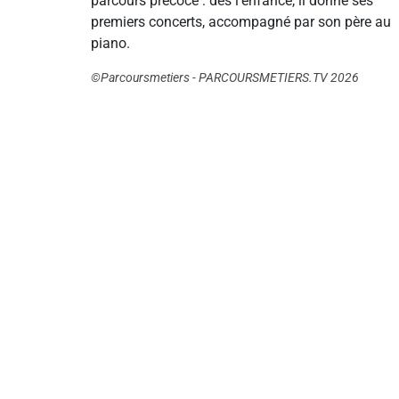
parcours précoce : dès l’enfance, il donne ses
premiers concerts, accompagné par son père au
piano.
©Parcoursmetiers - PARCOURSMETIERS.TV 2026