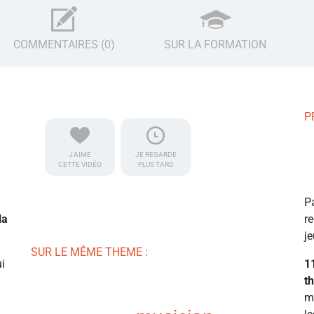
COMMENTAIRES (0)
SUR LA FORMATION
P
J'AIME
JE REGARDE
CETTE VIDÉO
PLUS TARD
P
la
r
je
SUR LE MÊME THEME :
ui
1
t
m