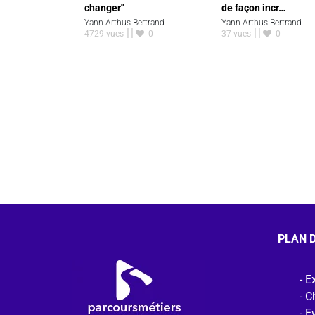
changer"
de façon incr…
Yann Arthus-Bertrand
Yann Arthus-Bertrand
4729 vues
0
37 vues
0
PLAN D
Ex
C
E