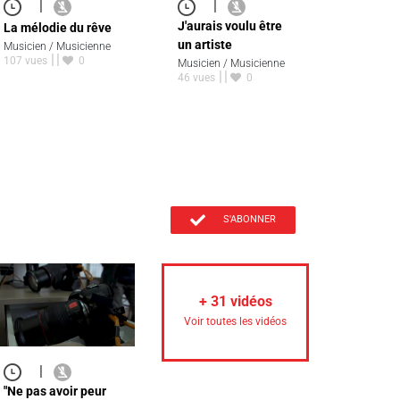
|
|
J'aurais voulu être
La mélodie du rêve
un artiste
Musicien / Musicienne
107 vues
0
Musicien / Musicienne
46 vues
0
S'ABONNER
+
31
vidéos
Voir toutes les vidéos
|
"Ne pas avoir peur