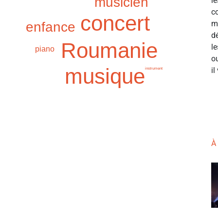
musicien
le
c
concert
m
enfance
d
Roumanie
le
piano
o
musique
il
instrument
À