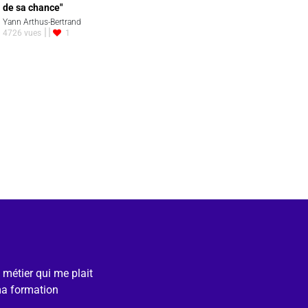
de sa chance"
Yann Arthus-Bertrand
4726 vues
1
e métier qui me plait
ma formation