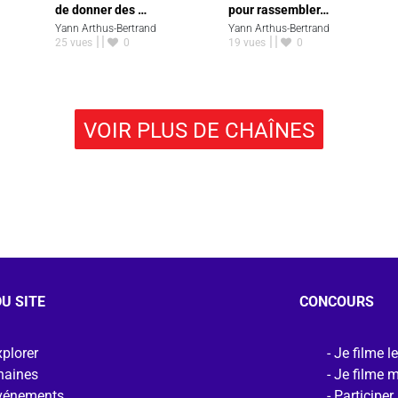
de donner des …
pour rassembler…
Yann Arthus-Bertrand
Yann Arthus-Bertrand
25 vues
0
19 vues
0
VOIR PLUS DE CHAÎNES
U SITE
CONCOURS
plorer
Je filme l
haines
Je filme 
vénements
Participer