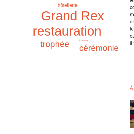
le
hôtellerie
c
Grand Rex
m
d
restauration
le
o
tourisme
trophée
il
cérémonie
À