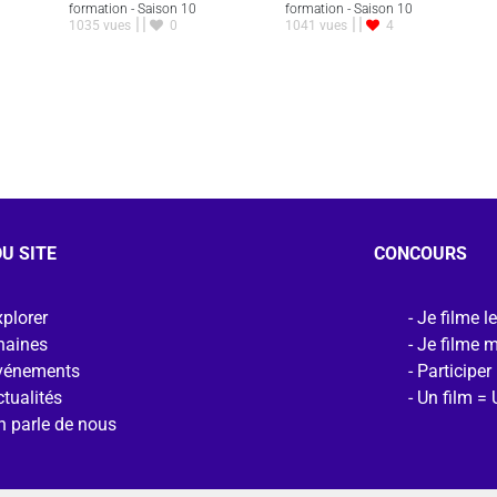
formation - Saison 10
formation - Saison 10
1035 vues
0
1041 vues
4
U SITE
CONCOURS
plorer
Je filme l
haines
Je filme 
vénements
Participer
tualités
Un film = 
n parle de nous