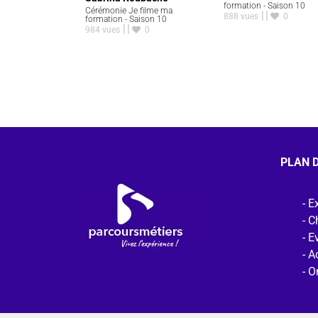
formation - Saison 10
Cérémonie Je filme ma
888 vues
0
formation - Saison 10
984 vues
0
PLAN D
Ex
C
E
Ac
O