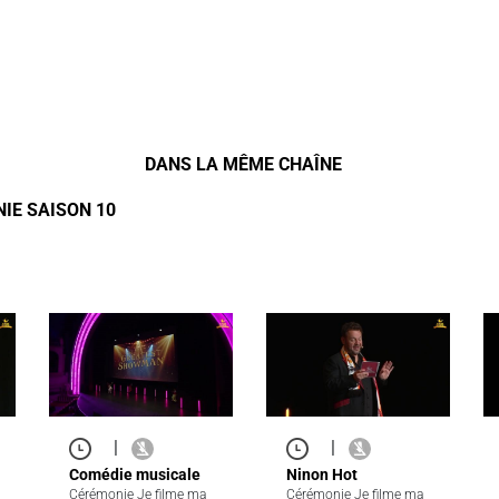
DANS LA MÊME CHAÎNE
IE SAISON 10
|
|
Comédie musicale
Ninon Hot
Cérémonie Je filme ma
Cérémonie Je filme ma