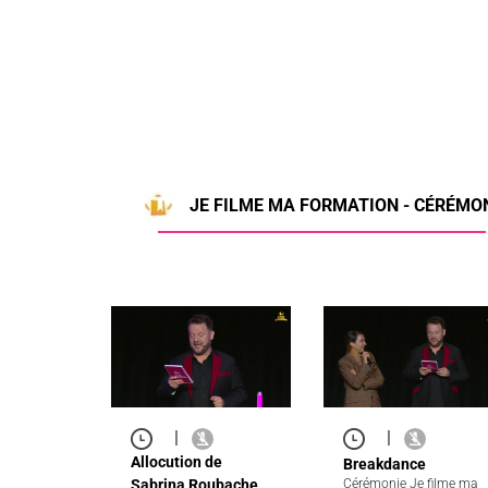
JE FILME MA FORMATION - CÉRÉMON
|
|
Allocution de
Breakdance
Sabrina Roubache
Cérémonie Je filme ma