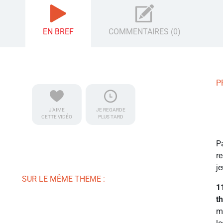
EN BREF
COMMENTAIRES (0)
P
J'AIME
JE REGARDE
CETTE VIDÉO
PLUS TARD
P
r
je
SUR LE MÊME THEME :
1
t
m