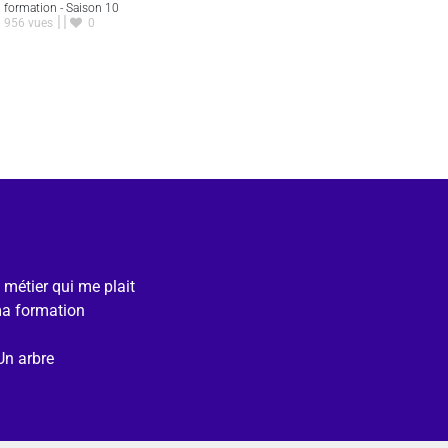
formation - Saison 10
956 vues
0
e métier qui me plait
ma formation
Un arbre