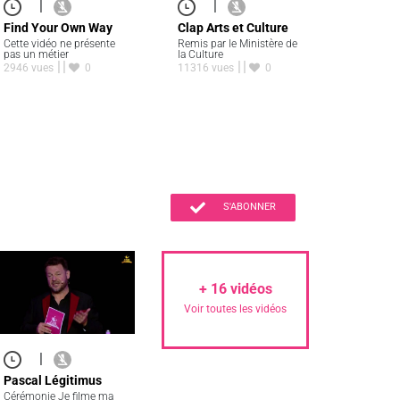
|
|
Find Your Own Way
Clap Arts et Culture
Cette vidéo ne présente
Remis par le Ministère de
pas un métier
la Culture
2946 vues
0
11316 vues
0
S'ABONNER
+
16
vidéos
Voir toutes les vidéos
|
Pascal Légitimus
Cérémonie Je filme ma