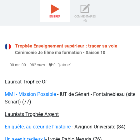
EN BREF
COMMENTAIRES
(0)
Trophée Enseignement supérieur : tracer sa voie
Cérémonie Je filme ma formation - Saison 10
"j'aime"
00 mn 00
982 vues
0
Lauréat Trophée Or
MMI - Mission Possible
-
IUT de Sénart - Fontainebleau (site
Sénart) (77)
Lauréats Trophée Argent
En quête, au cœur de l'histoire
-
Avignon Université (84)
Un avenir radieux !
- Lycée Pablo Neruda (76)