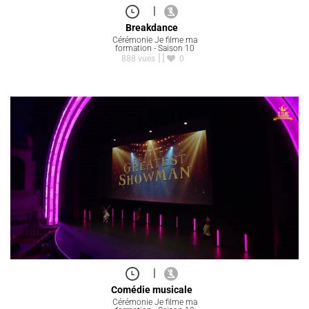
|
Breakdance
Cérémonie Je filme ma
formation - Saison 10
888 vues
0
|
Comédie musicale
Cérémonie Je filme ma