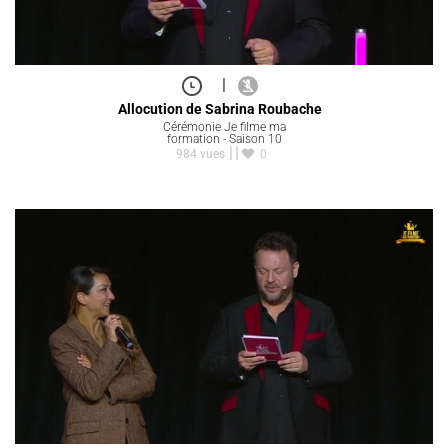
|
Allocution de Sabrina Roubache
Cérémonie Je filme ma
formation - Saison 10
984 vues
0