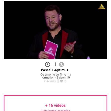
|
Pascal Légitimus
Cérémonie Je filme ma
formation - Saison 10
956 vues
0
+
16
vidéos
Voir toutes les vidéos