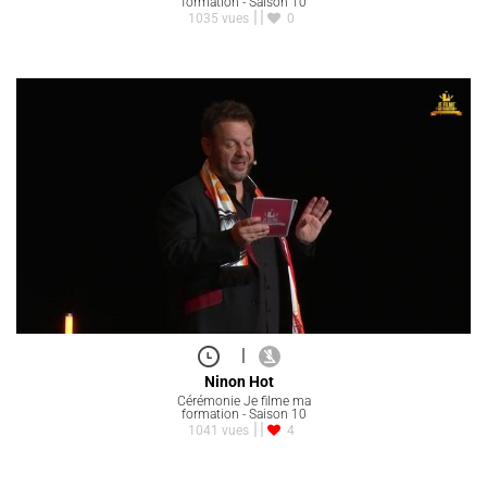
formation - Saison 10
1035 vues
0
|
Ninon Hot
Cérémonie Je filme ma
formation - Saison 10
1041 vues
4