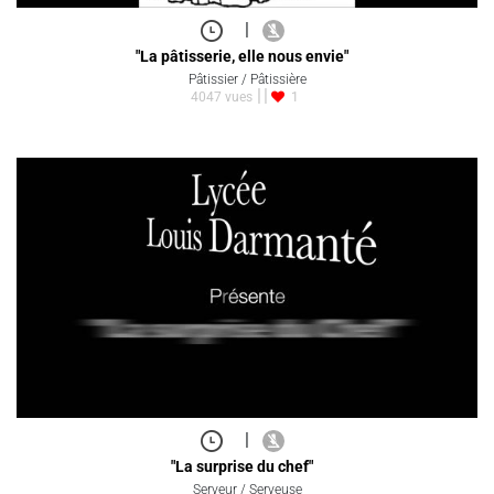
|
"La pâtisserie, elle nous envie"
Pâtissier / Pâtissière
4047 vues
1
|
"La surprise du chef"
Serveur / Serveuse