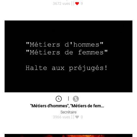
3672 vues
9
|
"Métiers d'hommes", "Métiers de fem…
Secrétaire
3966 vues
0