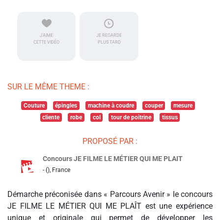
J'AIME
JE REGARDE
CETTE VIDÉO
PLUS TARD
SUR LE MÊME THEME :
Couture
épingles
machine à coudre
couper
mesure
cliente
robe
col
tour de poitrine
tissus
PROPOSÉ PAR :
Concours JE FILME LE MÉTIER QUI ME PLAIT
- (), France
Démarche préconisée dans « Parcours Avenir » le concours
JE FILME LE MÉTIER QUI ME PLAÎT est une expérience
unique et originale qui permet de développer les