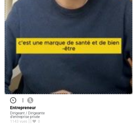
|
Entrepreneur
Dirigeant / Dirigeante
d'entreprise privée
1143 vues
0