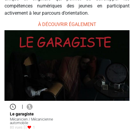
compétences numériques des jeunes en participant
activement à leur parcours d’orientation.
À DÉCOUVRIR ÉGALEMENT
|
Le garagiste
Mécanicien / Mécanicienne
automobile
80 vues
1