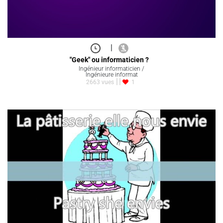
|
"Geek" ou informaticien ?
Ingénieur informaticien /
Ingénieure informat
2663 vues
1