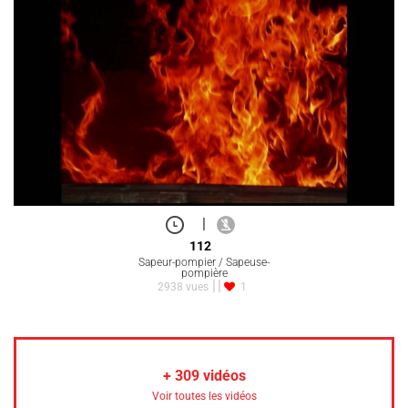
|
112
Sapeur-pompier / Sapeuse-
pompière
2938 vues
1
+
309
vidéos
Voir toutes les vidéos