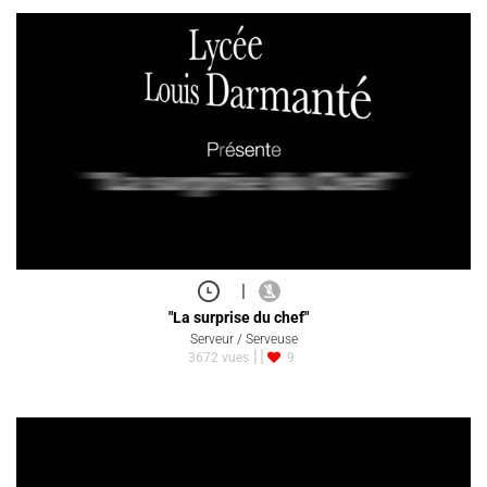
|
"La surprise du chef"
Serveur / Serveuse
3672 vues
9