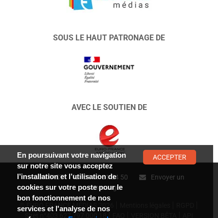
SOUS LE HAUT PATRONAGE DE
AVEC LE SOUTIEN DE
En poursuivant votre navigation
ACCEPTER
sur notre site vous acceptez
l’installation et l’utilisation de
CONTACT :
01 47 01 34 50
Envoyer un
cookies sur votre poste pour le
message
bon fonctionnement de nos
© EURO FRANCE MÉDIAS 2026
Mentions légales
RGPD
services et l'analyse de nos
Siret n°403 627 797 000 18
FAQ
VERSION BÊTA
API