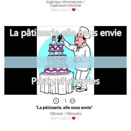
Ingénieur informaticien /
Ingénieure informat
2663 vues
1
|
"La pâtisserie, elle nous envie"
Pâtissier / Pâtissière
4047 vues
1