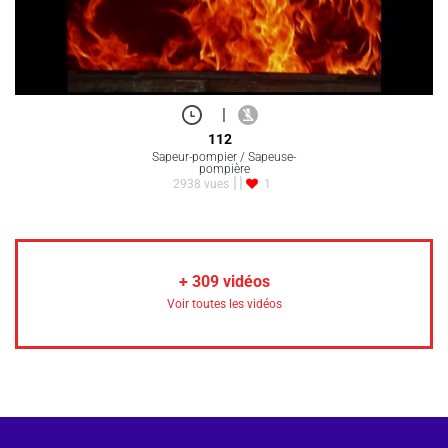
|
112
Sapeur-pompier / Sapeuse-
pompière
2938 vues
1
+
309
vidéos
Voir toutes les vidéos