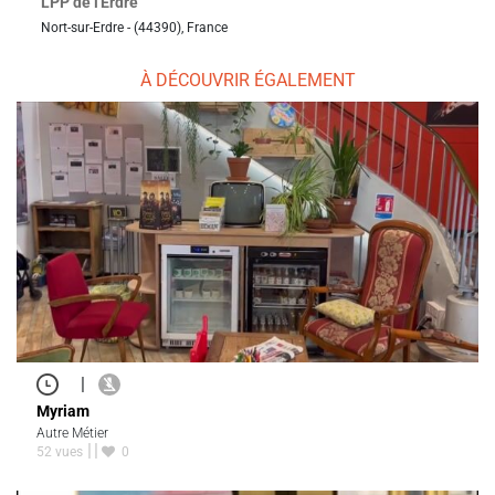
LPP de l'Erdre
Nort-sur-Erdre - (44390), France
À DÉCOUVRIR ÉGALEMENT
|
Myriam
Autre Métier
52 vues
0