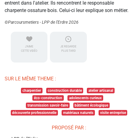
entrent dans l'atelier. Ils rencontrent le responsable
charpente ossature bois. Celui-ci leur explique son métier.
©Parcoursmetiers - LPP de l'Erdre 2026
J'AIME
JE REGARDE
CETTE VIDÉO
PLUS TARD
SUR LE MÊME THEME :
charpentier
construction durable
atelier artisanal
éco-construction
adolescents curieux
transmission savoir-faire
bâtiment écologique
découverte professionnelle
matériaux naturels
visite entreprise
PROPOSÉ PAR :