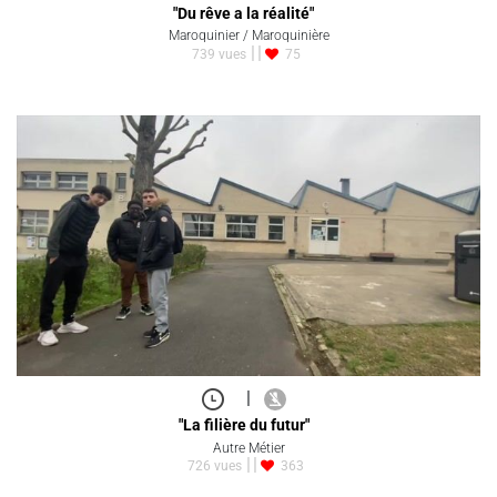
"Du rêve a la réalité"
Maroquinier / Maroquinière
739 vues
75
|
"La filière du futur"
Autre Métier
726 vues
363