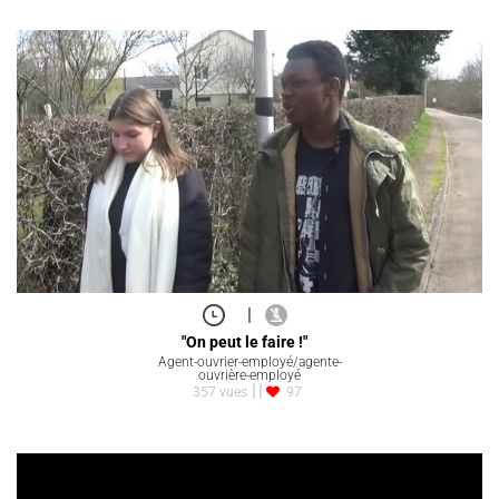
|
"On peut le faire !"
Agent-ouvrier-employé/agente-
ouvrière-employé
357 vues
97