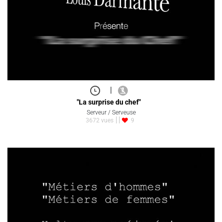
|
"La surprise du chef"
Serveur / Serveuse
3672 vues
9