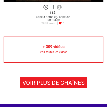
|
112
Sapeur-pompier / Sapeuse-
pompière
2938 vues
1
+
309
vidéos
Voir toutes les vidéos
VOIR PLUS DE CHAÎNES