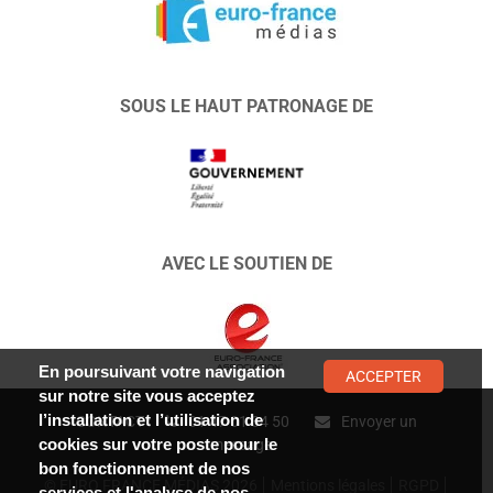
SOUS LE HAUT PATRONAGE DE
AVEC LE SOUTIEN DE
En poursuivant votre navigation
ACCEPTER
sur notre site vous acceptez
l’installation et l’utilisation de
CONTACT :
01 47 01 34 50
Envoyer un
cookies sur votre poste pour le
message
bon fonctionnement de nos
© EURO FRANCE MÉDIAS 2026
Mentions légales
RGPD
services et l'analyse de nos