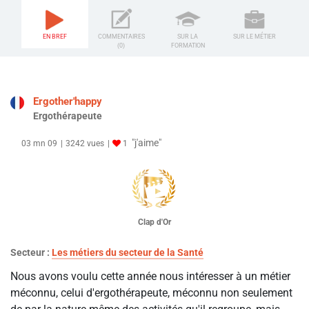
EN BREF
COMMENTAIRES
SUR LA
SUR LE MÉTIER
(0)
FORMATION
Ergother'happy
Ergothérapeute
"j'aime"
03 mn 09
3242 vues
1
Clap d'Or
Secteur :
Les métiers du secteur de la Santé
Nous avons voulu cette année nous intéresser à un métier
méconnu, celui d'ergothérapeute, méconnu non seulement