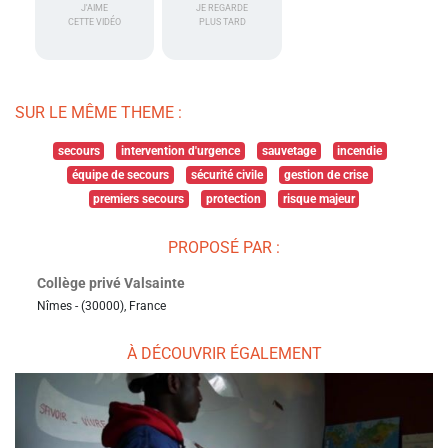
J'AIME
JE REGARDE
CETTE VIDÉO
PLUS TARD
SUR LE MÊME THEME :
secours
intervention d'urgence
sauvetage
incendie
équipe de secours
sécurité civile
gestion de crise
premiers secours
protection
risque majeur
PROPOSÉ PAR :
Collège privé Valsainte
Nîmes - (30000), France
À DÉCOUVRIR ÉGALEMENT