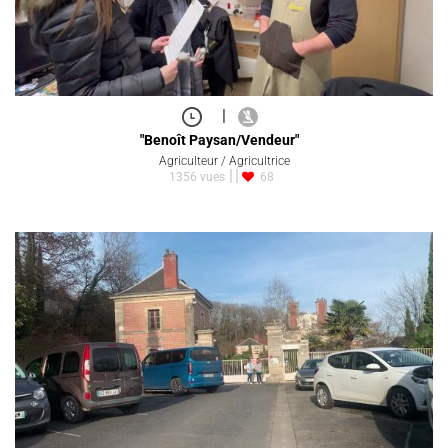
|
"Benoît Paysan/Vendeur"
Agriculteur / Agricultrice
1356 vues
68