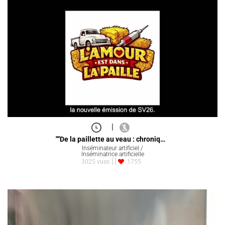
|
""De la paillette au veau : chroniq…
Inséminateur artificiel /
Inséminatrice artificielle
3025 vues
1755