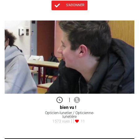
S'ABONNER
|
bien vu !
Opticien-lunetier / Opticienne-
lunetière
1573 vues
11