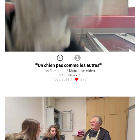
|
""Un chien pas comme les autres""
Maître-chien / Maîtresse-chien
sécurité civile
1588 vues
277