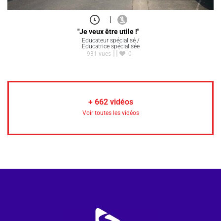
|
"Je veux être utile !"
Educateur spécialisé /
Educatrice spécialisée
931 vues
0
+
662
vidéos
Voir toutes les vidéos