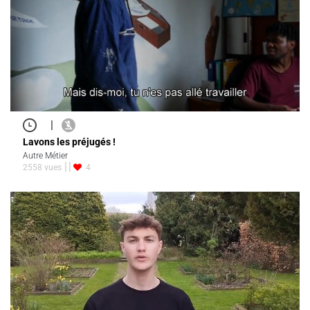
|
Lavons les préjugés !
Autre Métier
2558 vues
4