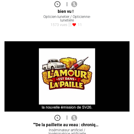
|
bien vu !
Opticien-lunetier / Opticienne-
lunetière
1573 vues
11
|
""De la paillette au veau : chroniq…
Inséminateur artificiel /
Inséminatrice artificielle