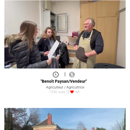
|
"Benoît Paysan/Vendeur"
Agriculteur / Agricultrice
1356 vues
68