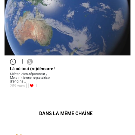
|
Là où tout (re)démarre !
Mécanicien-réparateur /
Mécanicienne-réparatrice
d'engins…
259 vues
1
DANS LA MÊME CHAÎNE