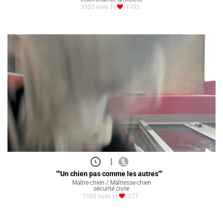
3025 vues
1755
|
""Un chien pas comme les autres""
Maître-chien / Maîtresse-chien
sécurité civile
1588 vues
277