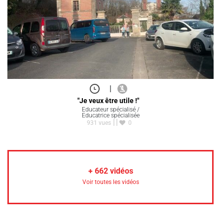
|
"Je veux être utile !"
Educateur spécialisé /
Educatrice spécialisée
931 vues
0
+
662
vidéos
Voir toutes les vidéos