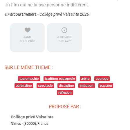
Un film qui ne laisse personne indifférent.
©Parcoursmetiers - Collège privé Valsainte 2026
J'AIME
JE REGARDE
CETTE VIDÉO
PLUS TARD
SUR LE MÊME THEME :
tauromachie
tradition espagnole
arène
courage
adrénaline
spectacle
discipline
initiation
passion
réflexion
PROPOSÉ PAR :
Collège privé Valsainte
Nîmes - (30000), France