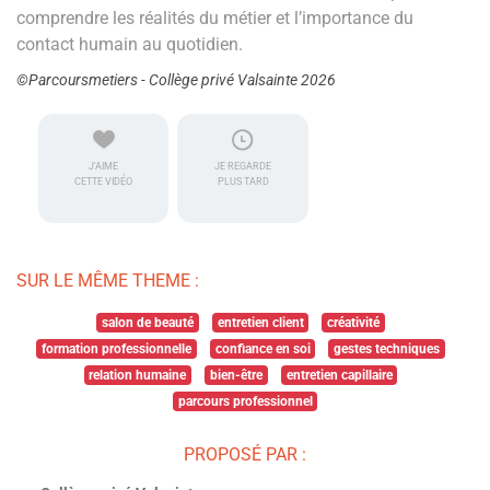
comprendre les réalités du métier et l’importance du
contact humain au quotidien.
©Parcoursmetiers - Collège privé Valsainte 2026
J'AIME
JE REGARDE
CETTE VIDÉO
PLUS TARD
SUR LE MÊME THEME :
salon de beauté
entretien client
créativité
formation professionnelle
confiance en soi
gestes techniques
relation humaine
bien-être
entretien capillaire
parcours professionnel
PROPOSÉ PAR :