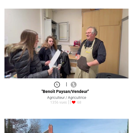
|
"Benoît Paysan/Vendeur"
Agriculteur / Agricultrice
1356 vues
68