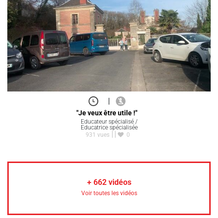
|
"Je veux être utile !"
Educateur spécialisé /
Educatrice spécialisée
931 vues
0
+
662
vidéos
Voir toutes les vidéos