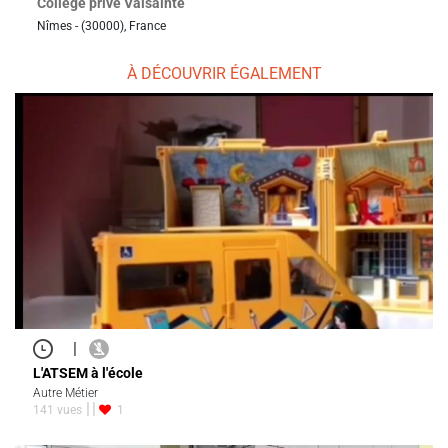
Collège privé Valsainte
Nîmes - (30000), France
À DÉCOUVRIR ÉGALEMENT
|
L'ATSEM à l'école
Autre Métier
141 vues
1