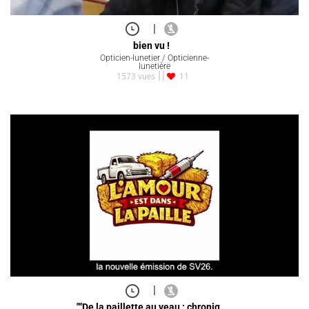
|
bien vu !
Opticien-lunetier / Opticienne-
lunetière
1573 vues
11
|
""De la paillette au veau : chroniq…