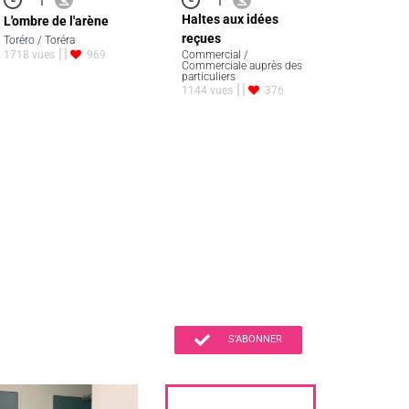
Haltes aux idées
L'ombre de l'arène
reçues
Toréro / Toréra
1718 vues
969
Commercial /
Commerciale auprès des
particuliers
1144 vues
376
S'ABONNER