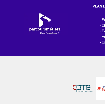
PLAN D
Ex
C
E
Ac
O