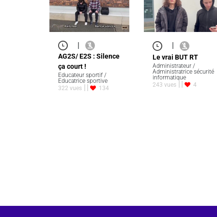
|
|
AG2S/ E2S : Silence
Le vrai BUT RT
ça court !
Administrateur /
Administratrice sécurité
Educateur sportif /
informatique
Educatrice sportive
243 vues
4
322 vues
134