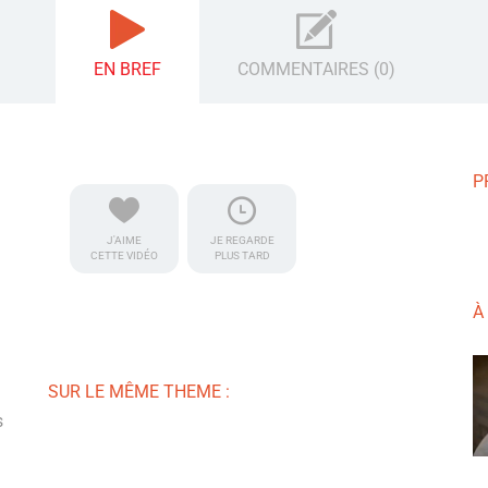
EN BREF
COMMENTAIRES (0)
P
J'AIME
JE REGARDE
CETTE VIDÉO
PLUS TARD
À
SUR LE MÊME THEME :
s