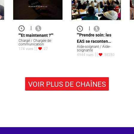
|
|
""Prendre soin: les
""Et maintenant ?""
Chargé / Chargée de
EAS se raconten…
communication
Aide-soignant / Aide-
174 vues
27
soignante
4944 vues
38280
VOIR PLUS DE CHAÎNES