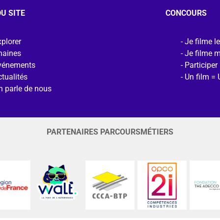
U SITE
CONCOURS
plorer
Je filme l
haines
Je filme 
vénements
Participer
tualités
Un film = 
n parle de nous
PARTENAIRES PARCOURSMÉTIERS