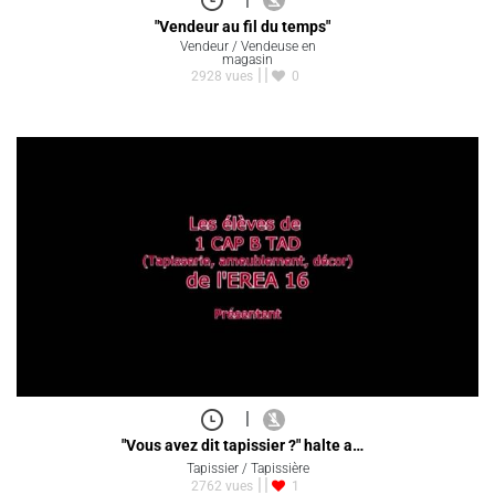
"Vendeur au fil du temps"
Vendeur / Vendeuse en
magasin
2928 vues
0
|
"Vous avez dit tapissier ?" halte a…
Tapissier / Tapissière
2762 vues
1