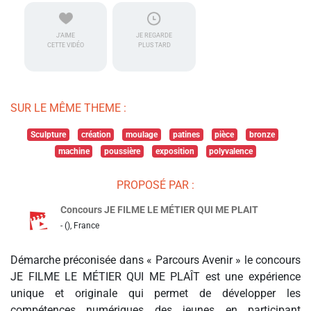
J'AIME
JE REGARDE
CETTE VIDÉO
PLUS TARD
SUR LE MÊME THEME :
Sculpture
création
moulage
patines
pièce
bronze
machine
poussière
exposition
polyvalence
PROPOSÉ PAR :
Concours JE FILME LE MÉTIER QUI ME PLAIT
- (), France
Démarche préconisée dans « Parcours Avenir » le concours
JE FILME LE MÉTIER QUI ME PLAÎT est une expérience
unique et originale qui permet de développer les
compétences numériques des jeunes en participant