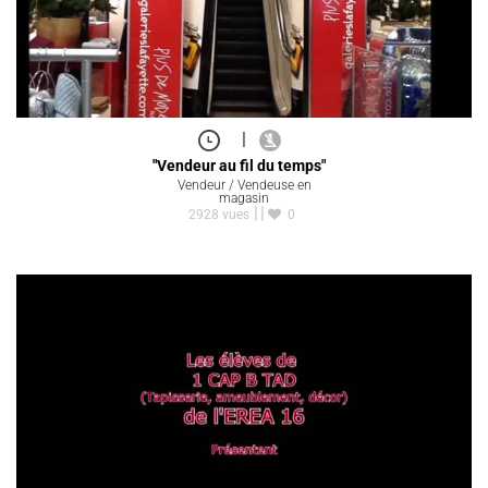
|
"Vendeur au fil du temps"
Vendeur / Vendeuse en
magasin
2928 vues
0