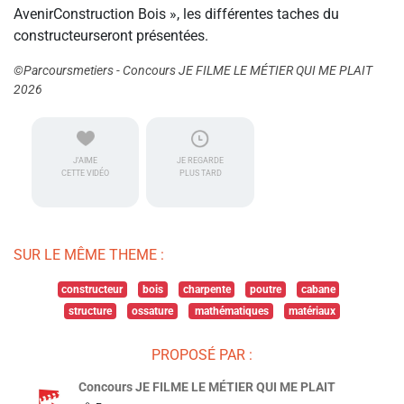
AvenirConstruction Bois », les différentes taches du
constructeurseront présentées.
©Parcoursmetiers - Concours JE FILME LE MÉTIER QUI ME PLAIT
2026
J'AIME
JE REGARDE
CETTE VIDÉO
PLUS TARD
SUR LE MÊME THEME :
constructeur
bois
charpente
poutre
cabane
structure
ossature
mathématiques
matériaux
PROPOSÉ PAR :
Concours JE FILME LE MÉTIER QUI ME PLAIT