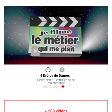
|
4 Drôles de Dames
Électricien / Électricienne de
maintenance
2503 vues
1
+
288
vidéos