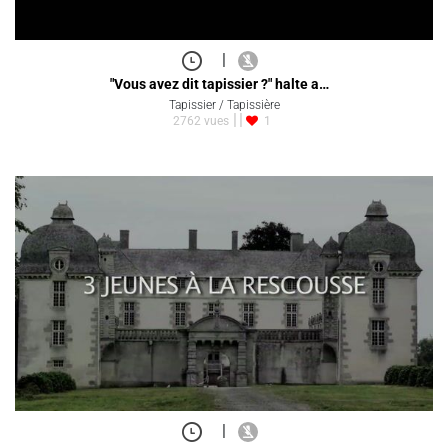
|
"Vous avez dit tapissier ?" halte a…
Tapissier / Tapissière
2762 vues
1
|