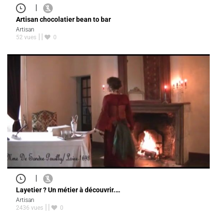
|
Artisan chocolatier bean to bar
Artisan
52 vues
0
|
Layetier ? Un métier à découvrir.…
Artisan
2436 vues
0