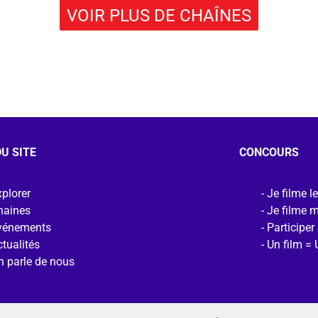
VOIR PLUS DE CHAÎNES
U SITE
CONCOURS
plorer
Je filme l
haines
Je filme 
vénements
Participer
tualités
Un film = 
n parle de nous