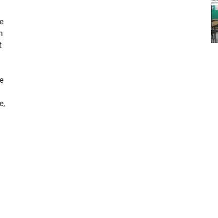
e
n
t
e
e,