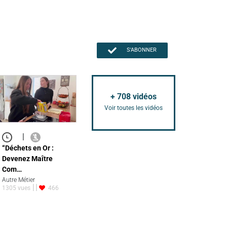
S'ABONNER
+
708
vidéos
Voir toutes les vidéos
|
“Déchets en Or :
Devenez Maître
Com…
Autre Métier
1305 vues
466