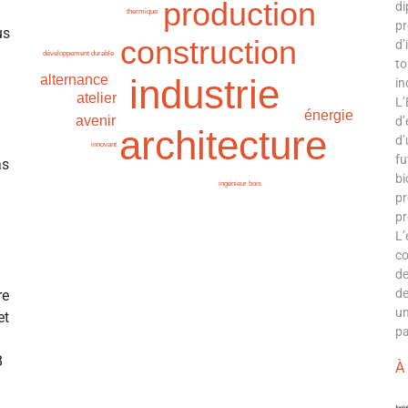
production
di
thermique
pr
us
construction
d’
développement durable
to
industrie
alternance
in
atelier
L’
énergie
avenir
d’
architecture
d’
innovant
fu
as
bi
ingénieur bois
pr
pr
L’
co
de
de
re
un
et
pa
B
À