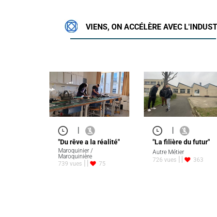
VIENS, ON ACCÉLÈRE AVEC L'INDUST
|
|
"Du rêve a la réalité"
"La filière du futur"
Maroquinier /
Autre Métier
Maroquinière
726 vues
363
739 vues
75