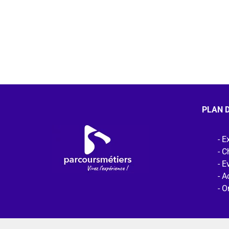
PLAN D
Ex
C
E
Ac
O