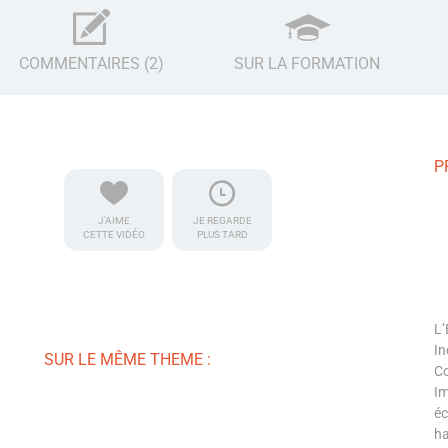
COMMENTAIRES (2)
SUR LA FORMATION
P
J'AIME
JE REGARDE
CETTE VIDÉO
PLUS TARD
L’
In
SUR LE MÊME THEME :
Co
Im
éc
ha