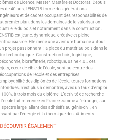
plômes de Licence, Master, Mastère et Doctorat. Depuis
ès de 40 ans, l’ENSTIB forme des générations
ingénieurs et de cadres occupant des responsabilités de
ut premier plan, dans les domaines de la valorisation
dustrielle du bois et notamment dans la construction.
ENSTIB est jeune, dynamique, créative et pleine
enthousiasme. Elle mène une aventure humaine autour
un projet passionnant : la place du matériau bois dans le
tur technologique. Construction bois, logistique,
oéconomie, bioraffinerie, robotique, usine 4.0… ces
ojets, cœur de cible de l’école, sont au centre des
éoccupations de l’école et des entreprises.
employabilité des diplômés de l’école, toutes formations
nfondues, n’est plus à démontrer, avec un taux d’emploi
 100%, à trois mois du diplôme. L’activité de recherche
 l’école fait référence en France comme à l’étranger, sur
 spectre large, allant des adhésifs au génie-civil, en
ssant par l’énergie et la thermique des bâtiments
 DÉCOUVRIR ÉGALEMENT