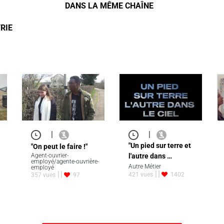
DANS LA MÊME CHAÎNE
RIE
|
|
"Un pied sur terre et
"On peut le faire !"
Agent-ouvrier-
l'autre dans …
employé/agente-ouvrière-
Autre Métier
employé
421 vues
1402
357 vues
97