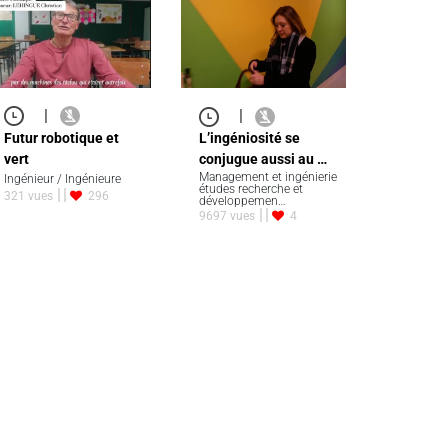
|
|
Futur robotique et
L’ingéniosité se
vert
conjugue aussi au …
Management et ingénierie
Ingénieur / Ingénieure
études recherche et
321 vues
296
développemen…
9697 vues
4