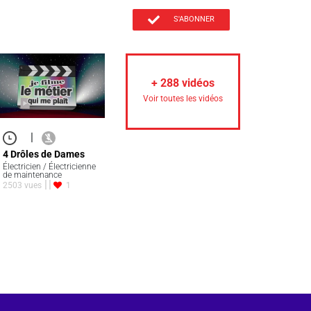
S'ABONNER
+
288
vidéos
Voir toutes les vidéos
|
4 Drôles de Dames
Électricien / Électricienne
de maintenance
2503 vues
1