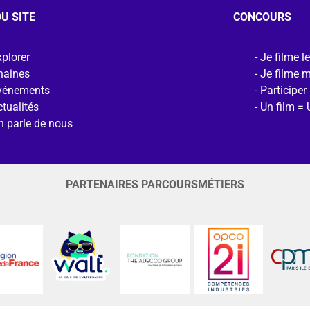
U SITE
CONCOURS
plorer
Je filme l
haines
Je filme 
vénements
Participer
tualités
Un film = 
n parle de nous
PARTENAIRES PARCOURSMÉTIERS