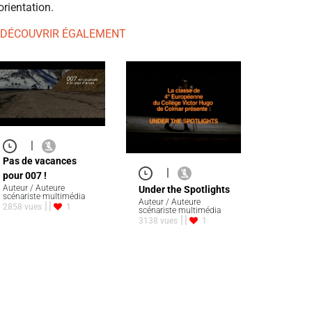
orientation.
 DÉCOUVRIR ÉGALEMENT
|
Pas de vacances
|
pour 007 !
Auteur / Auteure
Under the Spotlights
scénariste multimédia
Auteur / Auteure
2858 vues
1
scénariste multimédia
3138 vues
1