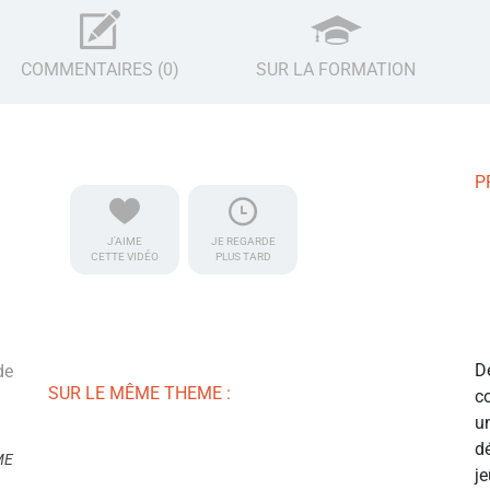
COMMENTAIRES (0)
SUR LA FORMATION
P
J'AIME
JE REGARDE
CETTE VIDÉO
PLUS TARD
D
de
SUR LE MÊME THEME :
c
u
d
ME
j