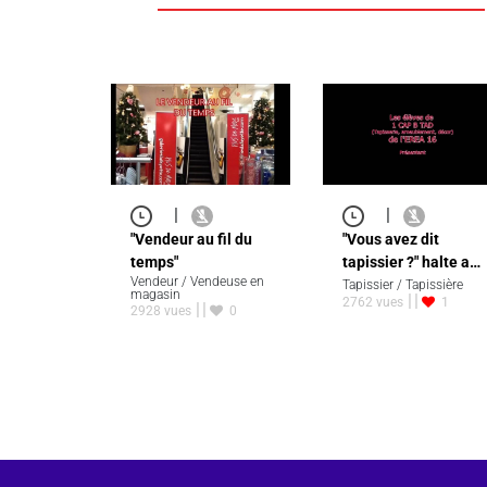
|
|
"Vendeur au fil du
"Vous avez dit
temps"
tapissier ?" halte a…
Vendeur / Vendeuse en
Tapissier / Tapissière
magasin
2762 vues
1
2928 vues
0