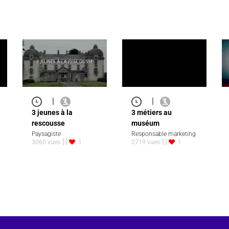
|
|
3 jeunes à la
3 métiers au
rescousse
muséum
Paysagiste
Responsable marketing
3060 vues
1
2719 vues
1