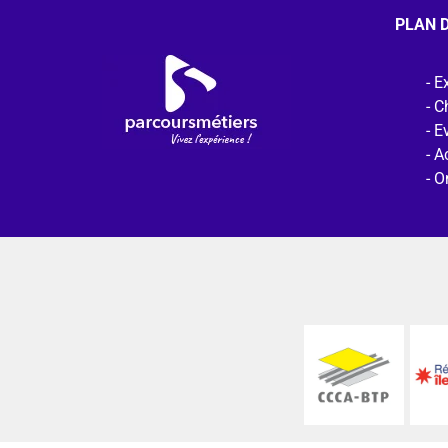
PLAN D
Ex
C
E
Ac
O