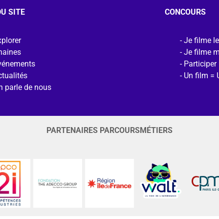
U SITE
CONCOURS
plorer
Je filme l
haines
Je filme 
vénements
Participer
tualités
Un film = 
n parle de nous
PARTENAIRES PARCOURSMÉTIERS