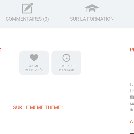
COMMENTAIRES (0)
SUR LA FORMATION
e
P
J'AIME
JE REGARDE
CETTE VIDÉO
PLUS TARD
La
l’
fi
su
SUR LE MÊME THEME :
do
À