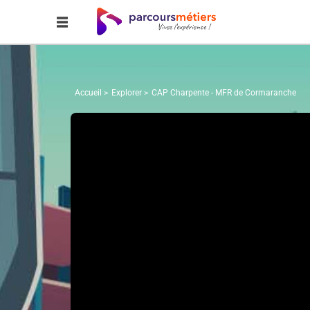
Accueil
Explorer
CAP Charpente - MFR de Cormaranche