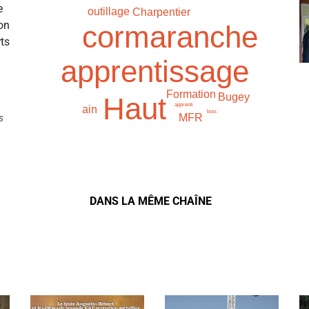
e
outillage
Charpentier
on
cormaranche
ts
apprentissage
Formation
Bugey
Haut
apprenti
ain
bois
MFR
s
DANS LA MÊME CHAÎNE