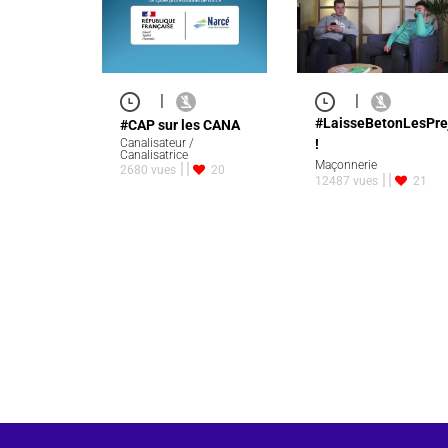
|
|
#LaisseBetonLesPre
#CAP sur les CANA
Canalisateur /
!
Canalisatrice
Maçonnerie
2680 vues
20
12487 vues
21