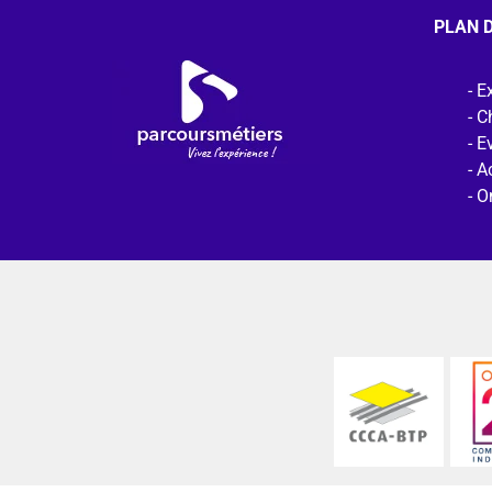
PLAN D
Ex
C
E
Ac
O