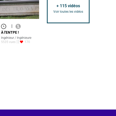
+
115
vidéos
Voir toutes les vidéos
|
À l'ENTPE !
Ingénieur / Ingénieure
5535 vues
170