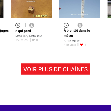
|
|
juges
À bientôt dans le
6 qui perd ...
métro
Métallier / Métallière
159 vues
0
Autre Métier
410 vues
1
VOIR PLUS DE CHAÎNES