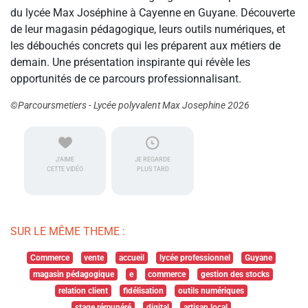
du lycée Max Joséphine à Cayenne en Guyane. Découverte
de leur magasin pédagogique, leurs outils numériques, et
les débouchés concrets qui les préparent aux métiers de
demain. Une présentation inspirante qui révèle les
opportunités de ce parcours professionnalisant.
©Parcoursmetiers - Lycée polyvalent Max Josephine 2026
J'AIME
JE REGARDE
CETTE VIDÉO
PLUS TARD
SUR LE MÊME THEME :
Commerce
vente
accueil
lycée professionnel
Guyane
magasin pédagogique
e
commerce
gestion des stocks
relation client
fidélisation
outils numériques
stage rémunéré
digital
artisan local