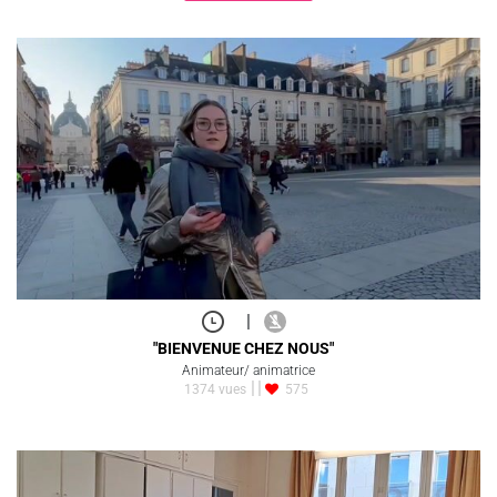
|
"BIENVENUE CHEZ NOUS"
Animateur/ animatrice
1374 vues
575