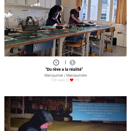
|
"Du rêve a la réalité"
Maroquinier / Maroquinière
739 vues
75