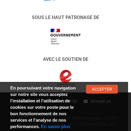
SOUS LE HAUT PATRONAGE DE
AVEC LE SOUTIEN DE
En poursuivant votre navigation
ACCEPTER
sur notre site vous acceptez
l’installation et l’utilisation de
CONTACT :
01 47 01 34 50
Envoyer un
cookies sur votre poste pour le
message
bon fonctionnement de nos
© EURO FRANCE MÉDIAS 2026
Mentions légales
RGPD
services et l'analyse de nos
Siret n°403 627 797 000 18
FAQ
VERSION BÊTA
API
performances.
En savoir plus