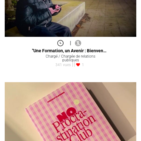
|
"Une Formation, un Avenir : Bienven…
Chargé / Chargée de relations
publiques
341 vues
1