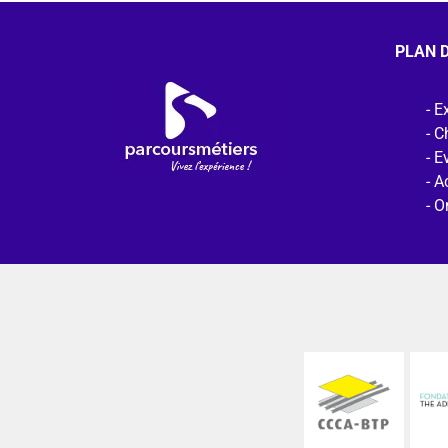
PLAN D
Ex
C
E
Ac
O