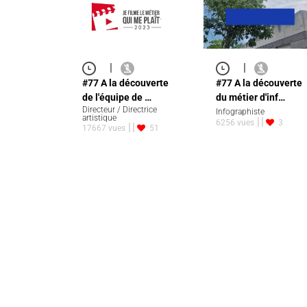
|
|
#77 A la découverte
#77 A la découverte
de l'équipe de …
du métier d'inf…
Directeur / Directrice
Infographiste
artistique
6256 vues
3
17667 vues
51