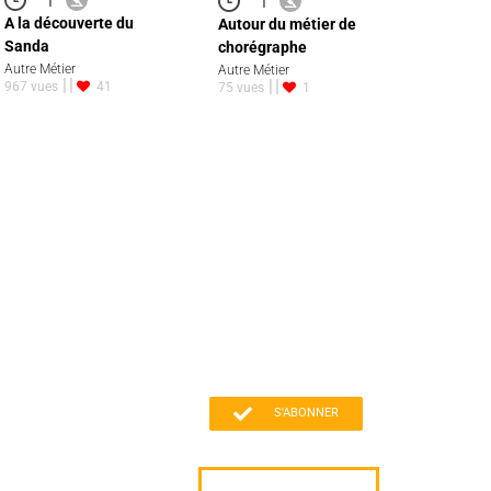
A la découverte du
Autour du métier de
Sanda
chorégraphe
Autre Métier
Autre Métier
967 vues
41
75 vues
1
S'ABONNER