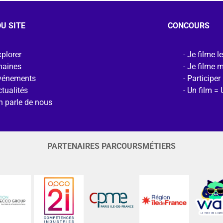
U SITE
CONCOURS
plorer
Je filme l
haines
Je filme 
vénements
Participer
tualités
Un film = 
n parle de nous
PARTENAIRES PARCOURSMÉTIERS