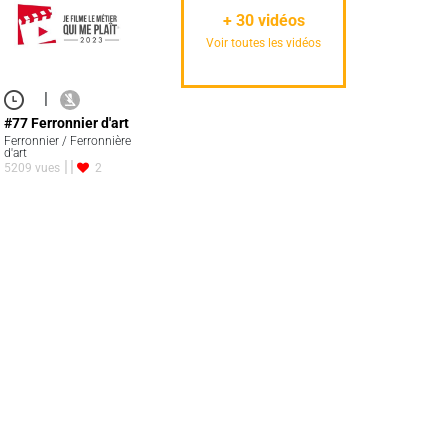
+
30
vidéos
Voir toutes les vidéos
|
#77 Ferronnier d'art
Ferronnier / Ferronnière
d'art
5209 vues
2