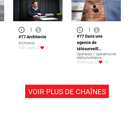
|
|
#77 Dans une
#77 Architecte
agence de
Architecte
5261 vues
2
télésurveill…
Opérateur / opératrice en
télésurveillance
4544 vues
14
VOIR PLUS DE CHAÎNES