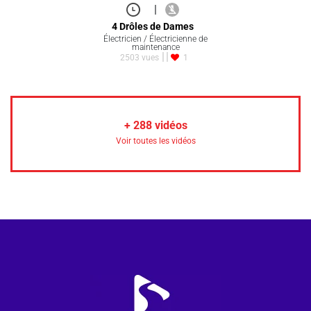
|
4 Drôles de Dames
Électricien / Électricienne de
maintenance
2503 vues
1
+
288
vidéos
Voir toutes les vidéos