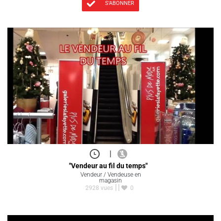
S'ABONNER
|
"Vendeur au fil du temps"
Vendeur / Vendeuse en
magasin
2928 vues
0