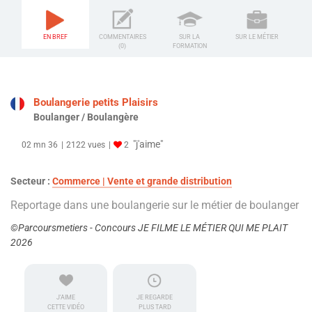
EN BREF
COMMENTAIRES
SUR LA
SUR LE MÉTIER
(0)
FORMATION
Boulangerie petits Plaisirs
Boulanger / Boulangère
"j'aime"
02 mn 36
2122 vues
2
Secteur :
Commerce | Vente et grande distribution
Reportage dans une boulangerie sur le métier de boulanger
©Parcoursmetiers - Concours JE FILME LE MÉTIER QUI ME PLAIT
2026
J'AIME
JE REGARDE
CETTE VIDÉO
PLUS TARD