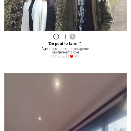
|
"On peut le faire !"
Agent-ouvrier-employé/agente-
ouvrière-employé
357 vues
97