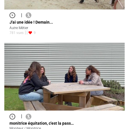
|
J'ai une idée ! Demain...
Autre Métier
781 vues
9
|
monitrice équitation, c'est la pass…
Moniteur / Monitrice