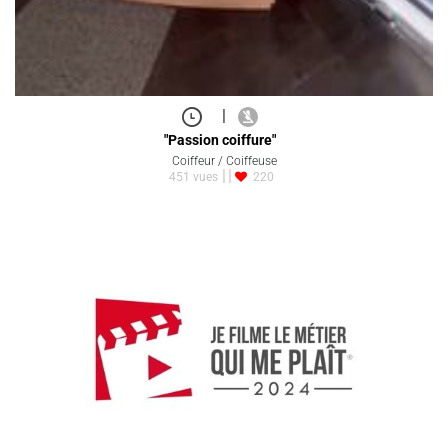
|
"Passion coiffure"
Coiffeur / Coiffeuse
451 vues
220