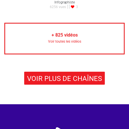
Infographiste
6256 vues
3
+
825
vidéos
Voir toutes les vidéos
VOIR PLUS DE CHAÎNES