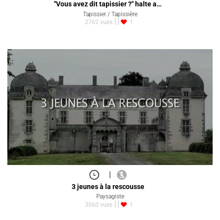
"Vous avez dit tapissier ?" halte a…
Tapissier / Tapissière
2762 vues
1
|
3 jeunes à la rescousse
Paysagiste
3060 vues
1