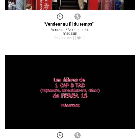
|
"Vendeur au fil du temps"
Vendeur / Vendeuse en
magasin
2928 vues
0
|