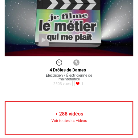
|
4 Drôles de Dames
Électricien / Électricienne de
maintenance
2503 vues
1
+
288
vidéos
Voir toutes les vidéos