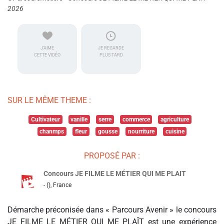
2026
J'AIME
JE REGARDE
CETTE VIDÉO
PLUS TARD
SUR LE MÊME THEME :
Cultivateur
vanille
serre
commerce
agriculture
chanmps
fleur
gousse
nourriture
cuisine
PROPOSÉ PAR :
Concours JE FILME LE MÉTIER QUI ME PLAIT
- (), France
Démarche préconisée dans « Parcours Avenir » le concours
JE FILME LE MÉTIER QUI ME PLAÎT est une expérience