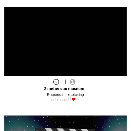
|
3 métiers au muséum
Responsable marketing
2719 vues
1