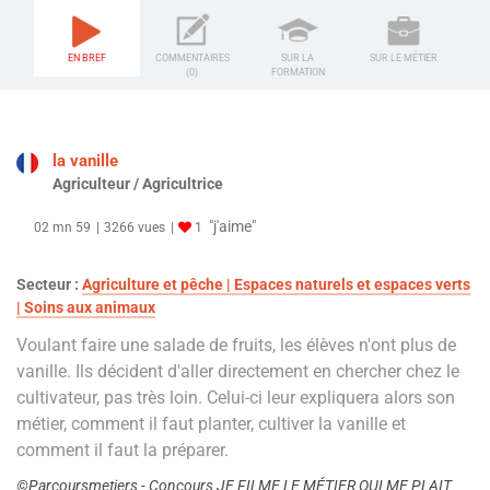
EN BREF
COMMENTAIRES
SUR LA
SUR LE MÉTIER
(0)
FORMATION
la vanille
Agriculteur / Agricultrice
"j'aime"
02 mn 59
3266 vues
1
Secteur :
Agriculture et pêche | Espaces naturels et espaces verts
| Soins aux animaux
Voulant faire une salade de fruits, les élèves n'ont plus de
vanille. Ils décident d'aller directement en chercher chez le
cultivateur, pas très loin. Celui-ci leur expliquera alors son
métier, comment il faut planter, cultiver la vanille et
comment il faut la préparer.
©Parcoursmetiers - Concours JE FILME LE MÉTIER QUI ME PLAIT