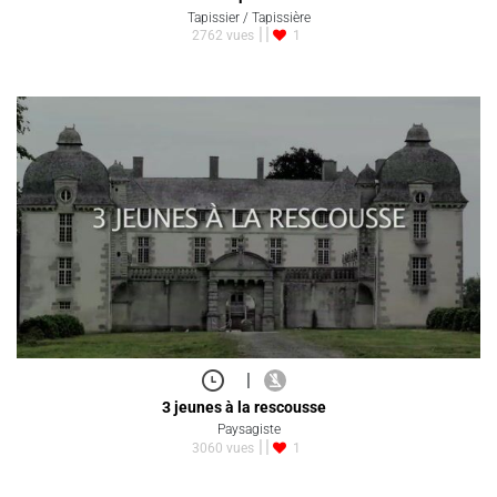
Tapissier / Tapissière
2762 vues
1
|
3 jeunes à la rescousse
Paysagiste
3060 vues
1