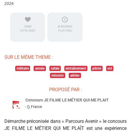
2026
J'AIME
JE REGARDE
CETTE VIDÉO
PLUS TARD
SUR LE MÊME THEME :
militaire
armée
rafale
entraînement
pilote
vol
mission
aérien
PROPOSÉ PAR :
Concours JE FILME LE MÉTIER QUI ME PLAIT
- (), France
Démarche préconisée dans « Parcours Avenir » le concours
JE FILME LE MÉTIER QUI ME PLAÎT est une expérience