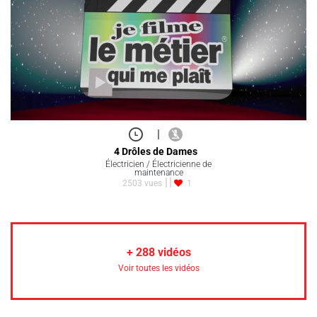
|
4 Drôles de Dames
Électricien / Électricienne de
maintenance
2503 vues
1
+
288
vidéos
Voir toutes les vidéos