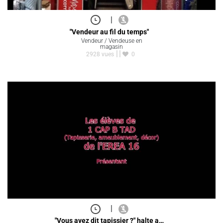
|
"Vendeur au fil du temps"
Vendeur / Vendeuse en
magasin
2928 vues
0
|
"Vous avez dit tapissier ?" halte a…