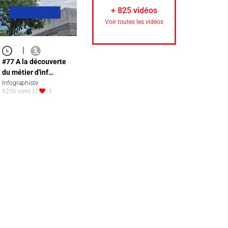
+
825
vidéos
Voir toutes les vidéos
|
#77 A la découverte
du métier d'inf…
Infographiste
6256 vues
3