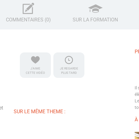
COMMENTAIRES (0)
SUR LA FORMATION
P
J'AIME
JE REGARDE
CETTE VIDÉO
PLUS TARD
Il
él
Le
et
to
SUR LE MÊME THEME :
À