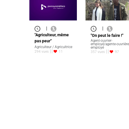
|
|
"Agriculteur, même
"On peut le faire !"
pas peur"
Agent-ouvrier-
employé/agente-ouvrière
Agriculteur / Agricultrice
employé
294 vues
11
357 vues
97