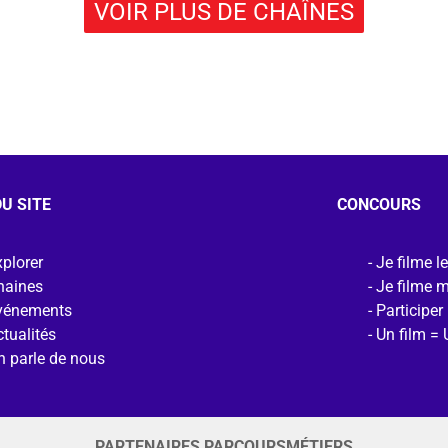
VOIR PLUS DE CHAÎNES
U SITE
CONCOURS
plorer
Je filme l
haines
Je filme 
vénements
Participer
tualités
Un film = 
n parle de nous
PARTENAIRES PARCOURSMÉTIERS