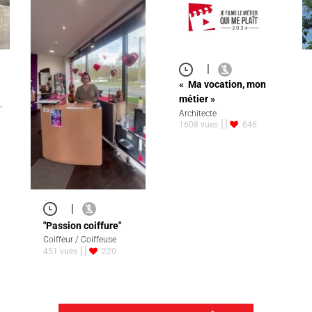
|
« Ma vocation, mon
métier »
-
Architecte
1608 vues
646
|
"Passion coiffure"
Coiffeur / Coiffeuse
451 vues
220