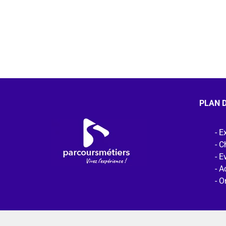
PLAN D
Ex
C
E
Ac
O