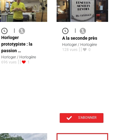
|
|
Horloger
A la seconde près
prototypiste : la
Horloger / Horlogère
128 vues
0
passion …
Horloger / Horlogère
696 vues
1
S'ABONNER