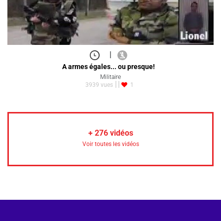
|
A armes égales... ou presque!
Militaire
3939 vues
1
+
276
vidéos
Voir toutes les vidéos