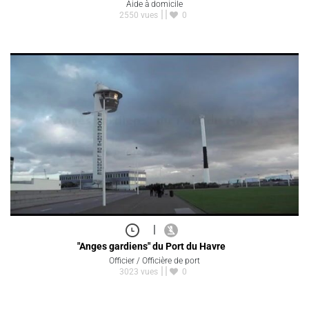
Aide à domicile
2550 vues
0
|
"Anges gardiens" du Port du Havre
Officier / Officière de port
3023 vues
0