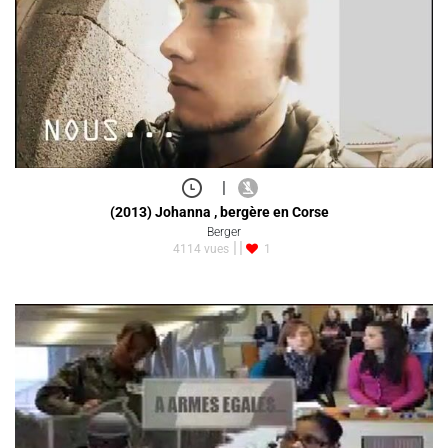
|
(2013) Johanna , bergère en Corse
Berger
4114 vues
1