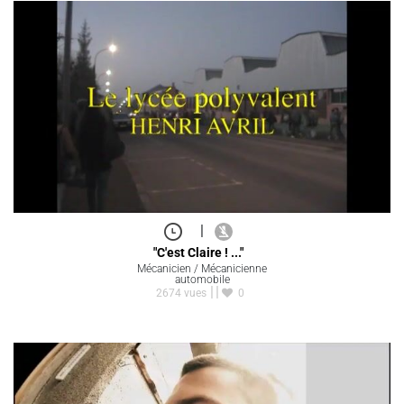
|
"C'est Claire ! ..."
Mécanicien / Mécanicienne
automobile
2674 vues
0