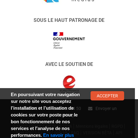
SOUS LE HAUT PATRONAGE DE
AVEC LE SOUTIEN DE
En poursuivant votre navigation
ACCEPTER
sur notre site vous acceptez
l’installation et l’utilisation de
CONTACT :
01 47 01 34 50
Envoyer un
cookies sur votre poste pour le
message
bon fonctionnement de nos
© EURO FRANCE MÉDIAS 2026
Mentions légales
RGPD
services et l'analyse de nos
Siret n°403 627 797 000 18
FAQ
VERSION BÊTA
API
performances.
En savoir plus