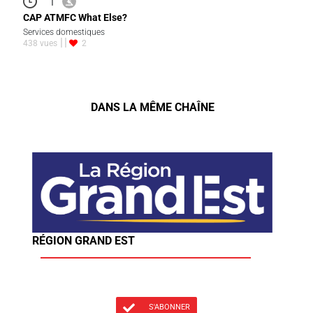
|
CAP ATMFC What Else?
Services domestiques
438 vues
2
DANS LA MÊME CHAÎNE
RÉGION GRAND EST
S'ABONNER