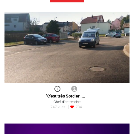
|
"C'est très Sorcier ....
Chef d'entreprise
747 vues
734