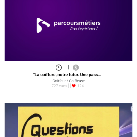
|
"La coiffure, notre futur. Une pass…
Coiffeur / Coiffeuse
727 vues
124