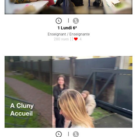
|
1 Lundi 6²
Enseignant / Enseignante
280 vues
4
|