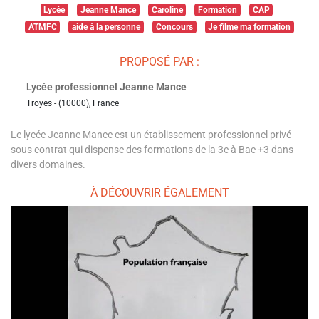
Lycée
Jeanne Mance
Caroline
Formation
CAP
ATMFC
aide à la personne
Concours
Je filme ma formation
PROPOSÉ PAR :
Lycée professionnel Jeanne Mance
Troyes - (10000), France
Le lycée Jeanne Mance est un établissement professionnel privé
sous contrat qui dispense des formations de la 3e à Bac +3 dans
divers domaines.
À DÉCOUVRIR ÉGALEMENT