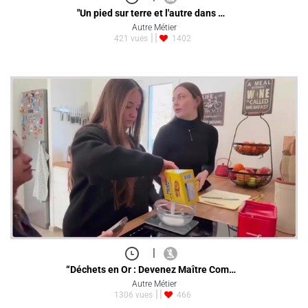
"Un pied sur terre et l'autre dans …
Autre Métier
421 vues
1402
|
“Déchets en Or : Devenez Maître Com…
Autre Métier
1306 vues
466