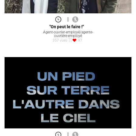
|
"On peut le faire !"
Agent-ouvrier-employé/agente-
ouvrière-employé
357 vues
97
|