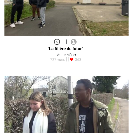
|
"La filière du futur"
Autre Métier
727 vues
363