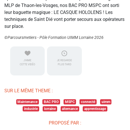
MLP de Thaon-les-Vosges, nos BAC PRO MSPC ont sorti
leur baguette magique : LE CASQUE HOLOLENS ! Les
techniques de Saint Dié vont porter secours aux opérateurs
sur place.
©Parcoursmetiers - Pôle Formation UIMM Lorraine 2026
J'AIME
JE REGARDE
CETTE VIDÉO
PLUS TARD
SUR LE MÊME THEME :
Maintenance
BAC PRO
MSPC
connecté
uimm
industrie
lorraine
alternance
apprentissage
PROPOSÉ PAR :