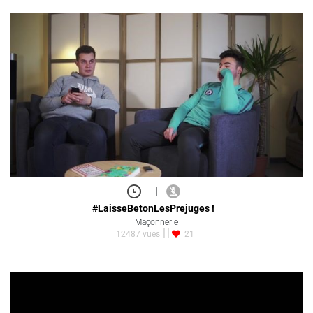
|
#LaisseBetonLesPrejuges !
Maçonnerie
12487 vues
21