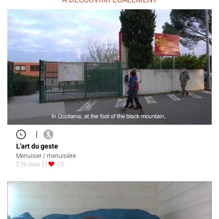
|
L'art du geste
Menuisier / menuisière
276 vues
15