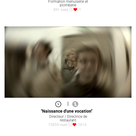
Formation menuiserie et
plomberie
891 vues
1
|
"Naissance d'une vocation"
Directeur / Directrice de
restaurant
15859 vues
1615