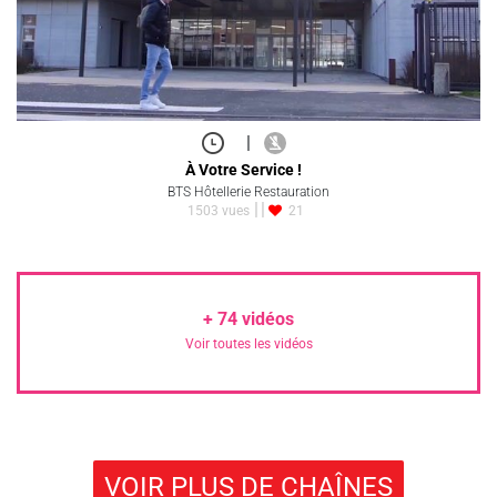
|
À Votre Service !
BTS Hôtellerie Restauration
1503 vues
21
+
74
vidéos
Voir toutes les vidéos
VOIR PLUS DE CHAÎNES