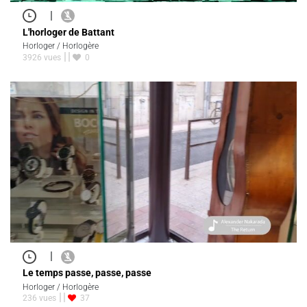
|
L'horloger de Battant
Horloger / Horlogère
3926 vues
0
|
Le temps passe, passe, passe
Horloger / Horlogère
236 vues
37