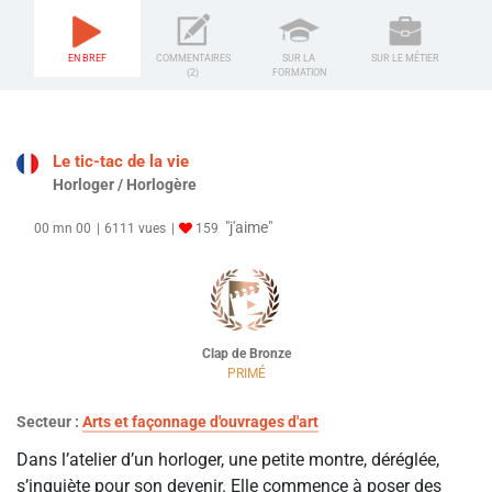
EN BREF
COMMENTAIRES
SUR LA
SUR LE MÉTIER
(2)
FORMATION
Le tic-tac de la vie
Horloger / Horlogère
"j'aime"
00 mn 00
6111 vues
159
Clap de Bronze
PRIMÉ
Secteur :
Arts et façonnage d'ouvrages d'art
Dans l’atelier d’un horloger, une petite montre, déréglée,
s’inquiète pour son devenir. Elle commence à poser des