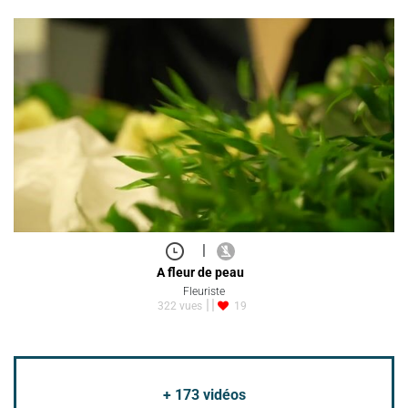
|
A fleur de peau
Fleuriste
322 vues
19
+
173
vidéos