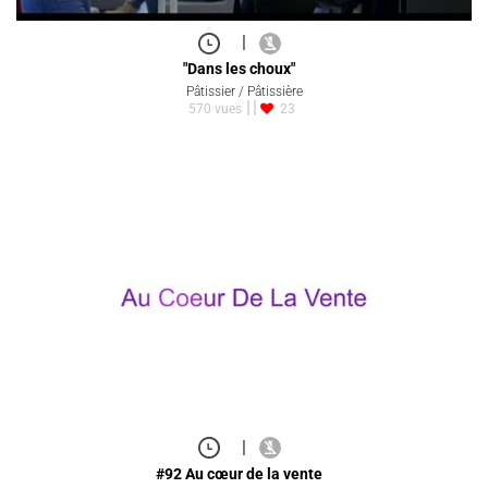
|
"Dans les choux"
Pâtissier / Pâtissière
570 vues
23
|
#92 Au cœur de la vente