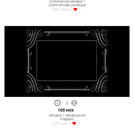
Commercial vendeur /
Commerciale vendeuse
1647 vues
1
|
100 voix
Vendeur / Vendeuse en
magasin
278 vues
2