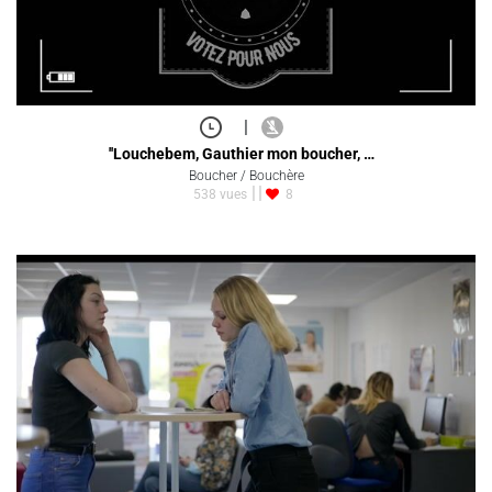
|
''Louchebem, Gauthier mon boucher, …
Boucher / Bouchère
538 vues
8