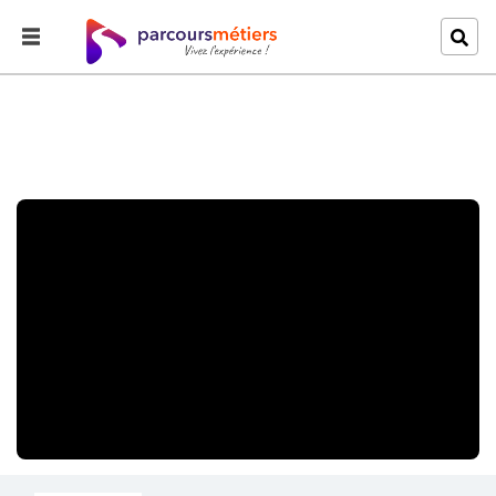
Accueil
Explorer
J'irai où le chocolat m'emmènera