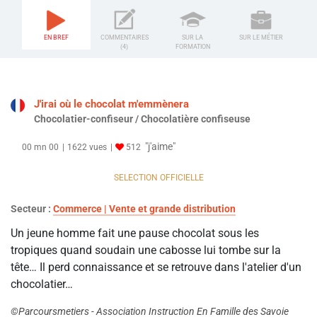
EN BREF
COMMENTAIRES
SUR LA
SUR LE MÉTIER
(4)
FORMATION
J'irai où le chocolat m'emmènera
Chocolatier-confiseur / Chocolatière confiseuse
"j'aime"
00 mn 00
1622 vues
512
SELECTION OFFICIELLE
Secteur :
Commerce | Vente et grande distribution
Un jeune homme fait une pause chocolat sous les
tropiques quand soudain une cabosse lui tombe sur la
tête… Il perd connaissance et se retrouve dans l'atelier d'un
chocolatier…
©Parcoursmetiers - Association Instruction En Famille des Savoie