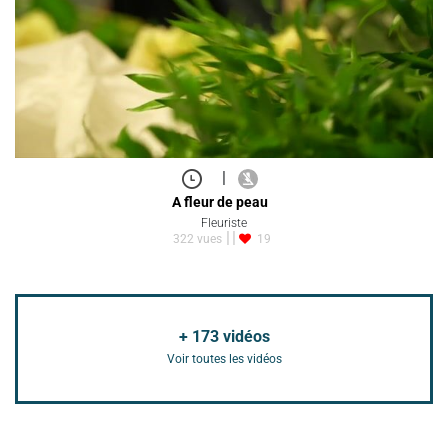
|
A fleur de peau
Fleuriste
322 vues
19
+
173
vidéos
Voir toutes les vidéos