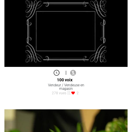
|
100 voix
Vendeur / Vendeuse en
magasin
278 vues
2