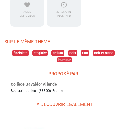
J'AIME
JE REGARDE
CETTE VIDÉO
PLUS TARD
SUR LE MÊME THEME :
ébeiniste
stagiaire
artisan
bois
film
noir et blanc
humour
PROPOSÉ PAR :
Collège Savaldor Allende
Bourgoin-Jallieu - (38300), France
À DÉCOUVRIR ÉGALEMENT