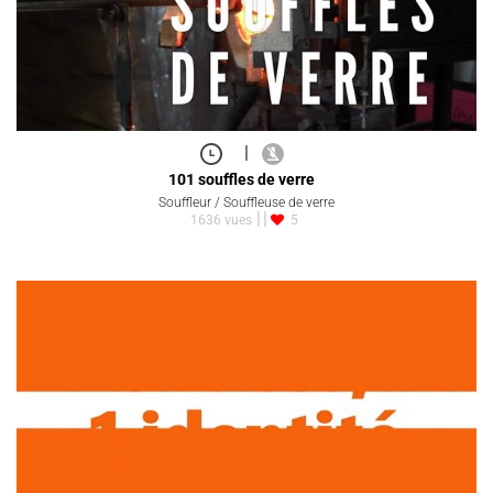
|
101 souffles de verre
Souffleur / Souffleuse de verre
1636 vues
5