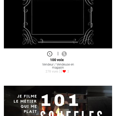
|
100 voix
Vendeur / Vendeuse en
magasin
278 vues
2