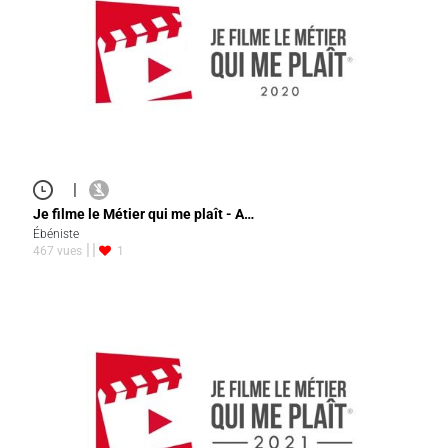
|
Je filme le Métier qui me plaît - A…
Ébéniste
467 vues
1