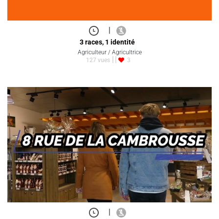
|
3 races, 1 identité
Agriculteur / Agricultrice
127 vues
3
|