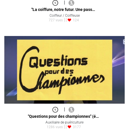
|
"La coiffure, notre futur. Une pass…
Coiffeur / Coiffeuse
727 vues
124
|
"Questions pour des championnes" (é…
Auxiliaire de puériculture
1286 vues
3177