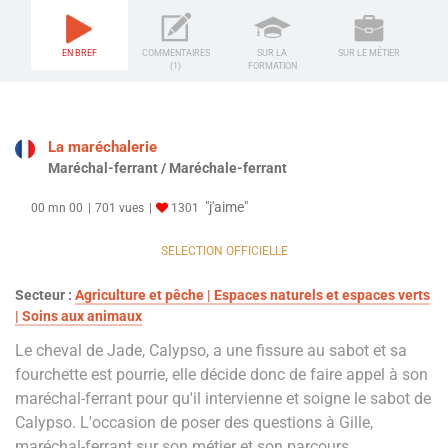
EN BREF
COMMENTAIRES
SUR LA
SUR LE MÉTIER
(1)
FORMATION
La maréchalerie
Maréchal-ferrant / Maréchale-ferrant
"j'aime"
00 mn 00
701 vues
1301
SELECTION OFFICIELLE
Secteur :
Agriculture et pêche | Espaces naturels et espaces verts
| Soins aux animaux
Le cheval de Jade, Calypso, a une fissure au sabot et sa
fourchette est pourrie, elle décide donc de faire appel à son
maréchal-ferrant pour qu'il intervienne et soigne le sabot de
Calypso. L'occasion de poser des questions à Gille,
maréchal-ferrant sur son métier et son parcours.