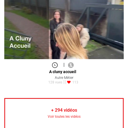
|
A cluny accueil
Autre Métier
128 vues
113
+
294
vidéos
Voir toutes les vidéos