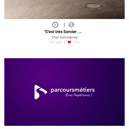
|
"C'est très Sorcier ....
Chef d'entreprise
747 vues
734