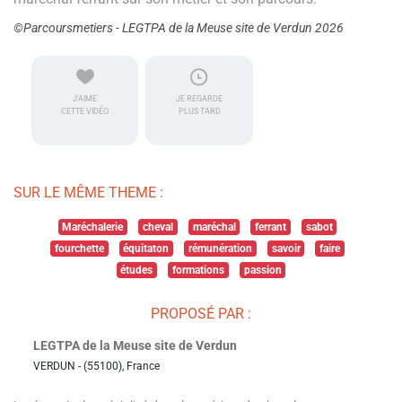
©Parcoursmetiers - LEGTPA de la Meuse site de Verdun 2026
J'AIME
JE REGARDE
CETTE VIDÉO
PLUS TARD
SUR LE MÊME THEME :
Maréchalerie
cheval
maréchal
ferrant
sabot
fourchette
équitaton
rémunération
savoir
faire
études
formations
passion
PROPOSÉ PAR :
LEGTPA de la Meuse site de Verdun
VERDUN - (55100), France