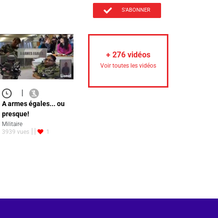
S'ABONNER
+
276
vidéos
Voir toutes les vidéos
|
A armes égales... ou
presque!
Militaire
3939 vues
1