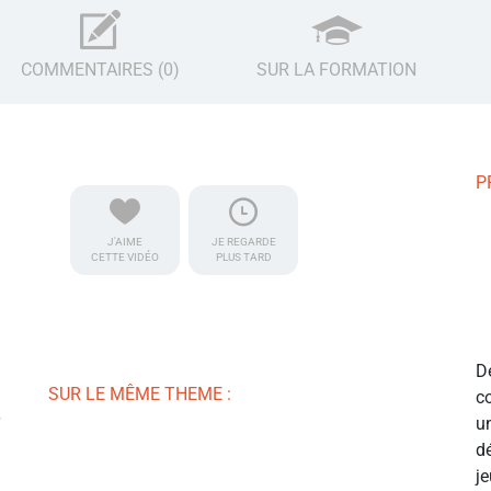
COMMENTAIRES (0)
SUR LA FORMATION
P
J'AIME
JE REGARDE
CETTE VIDÉO
PLUS TARD
D
SUR LE MÊME THEME :
c
u
d
j