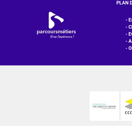
PLAN D
E
C
E
A
O