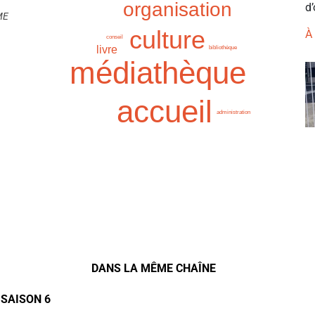
organisation
d’
ME
culture
À
conseil
livre
bibliothèque
médiathèque
accueil
administration
DANS LA MÊME CHAÎNE
 SAISON 6