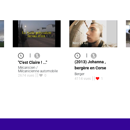
|
|
(2013) Johanna ,
"C'est Claire ! ..."
Mécanicien /
bergère en Corse
Mécanicienne automobile
Berger
2674 vues
0
4114 vues
1