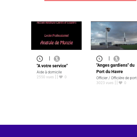
|
|
"Anges gardiens" du
"A votre service"
Port du Havre
Aide à domicile
2550 vues
0
Officier / Officière de port
3023 vues
0