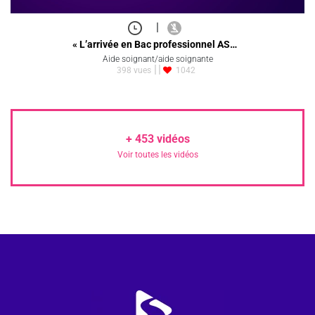
|
« L’arrivée en Bac professionnel AS…
Aide soignant/aide soignante
398 vues
1042
+
453
vidéos
Voir toutes les vidéos