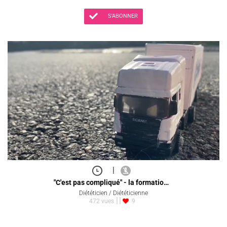
S'ABONNER
|
"C'est pas compliqué" - la formatio…
Diététicien / Diététicienne
472 vues
9