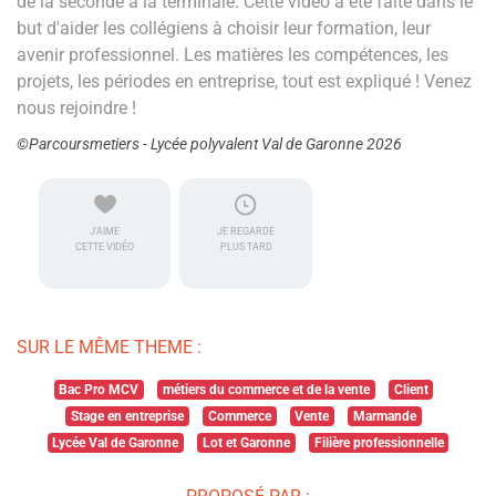
de la seconde à la terminale. Cette vidéo a été faite dans le
but d'aider les collégiens à choisir leur formation, leur
avenir professionnel. Les matières les compétences, les
projets, les périodes en entreprise, tout est expliqué ! Venez
nous rejoindre !
©Parcoursmetiers - Lycée polyvalent Val de Garonne 2026
J'AIME
JE REGARDE
CETTE VIDÉO
PLUS TARD
SUR LE MÊME THEME :
Bac Pro MCV
métiers du commerce et de la vente
Client
Stage en entreprise
Commerce
Vente
Marmande
Lycée Val de Garonne
Lot et Garonne
Filière professionnelle