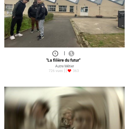
|
"La filière du futur"
Autre Métier
726 vues
363