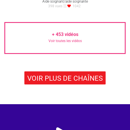
Aide soignant/aide soignante
398 vues
1042
+
453
vidéos
Voir toutes les vidéos
VOIR PLUS DE CHAÎNES