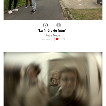
|
"La filière du futur"
Autre Métier
726 vues
363