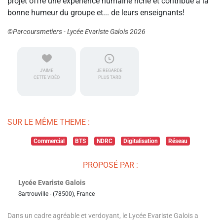
projet offre une expérience humaine riche et contribue à la
bonne humeur du groupe et... de leurs enseignants!
©Parcoursmetiers - Lycée Evariste Galois 2026
J'AIME
JE REGARDE
CETTE VIDÉO
PLUS TARD
SUR LE MÊME THEME :
Commercial
BTS
NDRC
Digitalisation
Réseau
PROPOSÉ PAR :
Lycée Evariste Galois
Sartrouville - (78500), France
Dans un cadre agréable et verdoyant, le Lycée Evariste Galois a