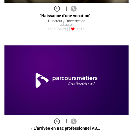
|
"Naissance d'une vocation"
Directeur / Directrice de
restaurant
15859 vues
1615
|
« L’arrivée en Bac professionnel AS…