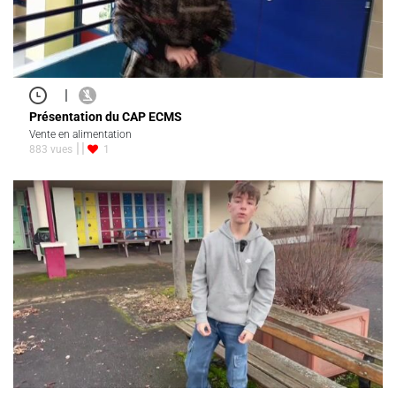
|
Présentation du CAP ECMS
Vente en alimentation
883 vues
1