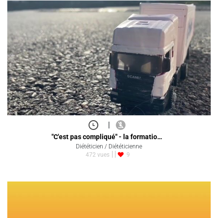
|
"C'est pas compliqué" - la formatio…
Diététicien / Diététicienne
472 vues
9