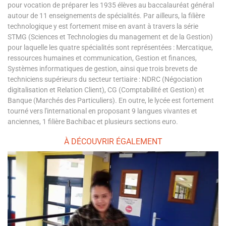
pour vocation de préparer les 1935 élèves au baccalauréat général
autour de 11 enseignements de spécialités. Par ailleurs, la filière
technologique y est fortement mise en avant à travers la série
STMG (Sciences et Technologies du management et de la Gestion)
pour laquelle les quatre spécialités sont représentées : Mercatique,
ressources humaines et communication, Gestion et finances,
Systèmes informatiques de gestion, ainsi que trois brevets de
techniciens supérieurs du secteur tertiaire : NDRC (Négociation
digitalisation et Relation Client), CG (Comptabilité et Gestion) et
Banque (Marchés des Particuliers). En outre, le lycée est fortement
tourné vers l'international en proposant 9 langues vivantes et
anciennes, 1 filière Bachibac et plusieurs sections euro.
À DÉCOUVRIR ÉGALEMENT