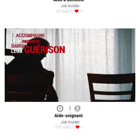
Job Insider
45 vues
1
|
Aide-soignant
Job Insider
127 vues
1