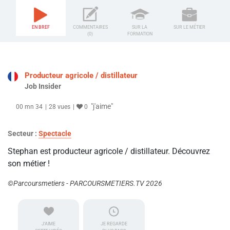
EN BREF
COMMENTAIRES
SUR LA
SUR LE MÉTIER
(0)
FORMATION
Producteur agricole / distillateur
Job Insider
"j'aime"
00 mn 34
28 vues
0
Secteur :
Spectacle
Stephan est producteur agricole / distillateur. Découvrez
son métier !
©Parcoursmetiers - PARCOURSMETIERS.TV 2026
J'AIME
JE REGARDE