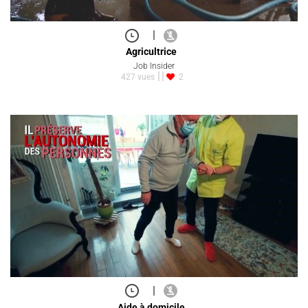
|
Agricultrice
Job Insider
427 vues
2
|
Aide à domicile