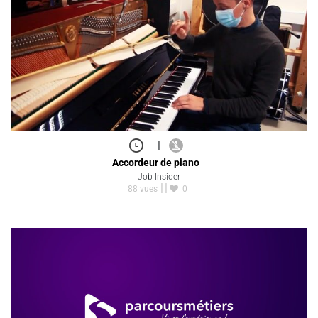
|
Accordeur de piano
Job Insider
88 vues
0